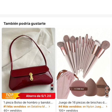
También podría gustarte
Ahorro de S/1.20
1 pieza Bolso de hombro y bandoler
Juego de 16 piezas de brochas de
a de cuero sintético aceitado retro
maquillaje que incluye 13 brochas
#1 Más vendidos
en Gelatina Monedero
#4 Más vendidos
en Nylon Juegos De Pinceles
para mujer, adecuado para citas, sa
de maquillaje, 1 esponja de maquill
60+ vendidos
100+ vendidos