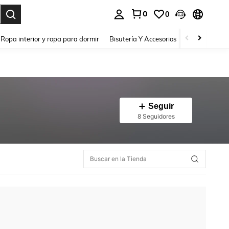
0
0
a. Press Enter to select.
Ropa interior y ropa para dormir
Bisutería Y Accesorios
Zapatos
H
Seguir
8 Seguidores