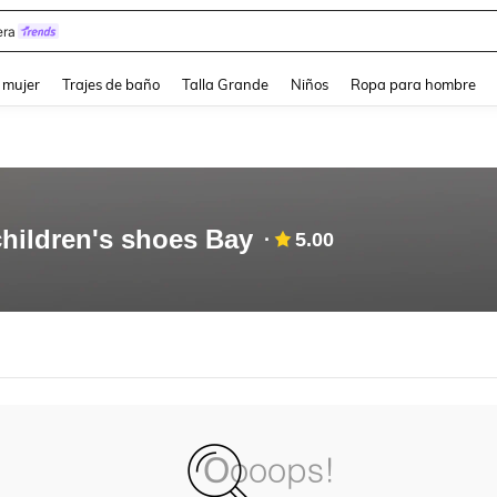
ra
and down arrow keys to navigate search Búsqueda reciente and Busca y Encuentr
 mujer
Trajes de baño
Talla Grande
Niños
Ropa para hombre
hildren's shoes Bay
5.00