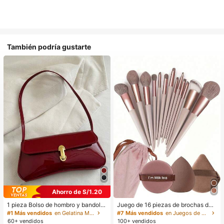
También podría gustarte
Ahorro de S/1.20
1 pieza Bolso de hombro y bandoler
Juego de 16 piezas de brochas de
a de cuero sintético aceitado retro
maquillaje que incluye 13 brochas
#1 Más vendidos
en Gelatina Monedero
#7 Más vendidos
en Juegos de brochas de maquillaje Juegos De Pince
para mujer, adecuado para citas, sa
de maquillaje, 1 esponja de maquill
60+ vendidos
100+ vendidos