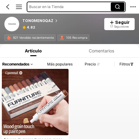
Buscar en la Tienda
TONGMENGQAZ
Seguir
17 Seguidores
4.82
921 Vendido recientemente
105 Recompra
Artículo
Comentarios
Recomendados
Más populares
Precio
Filtros