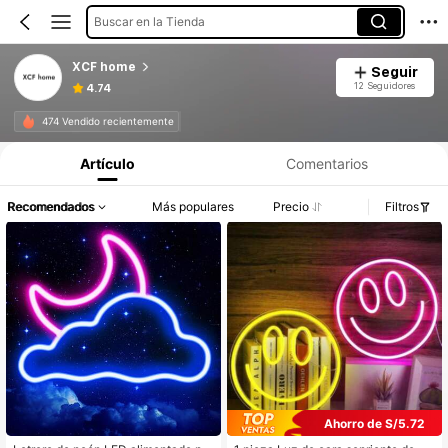
Buscar en la Tienda
XCF home
Seguir
12 Seguidores
4.74
474 Vendido recientemente
Artículo
Comentarios
Recomendados
Más populares
Precio
Filtros
Ahorro de S/5.72