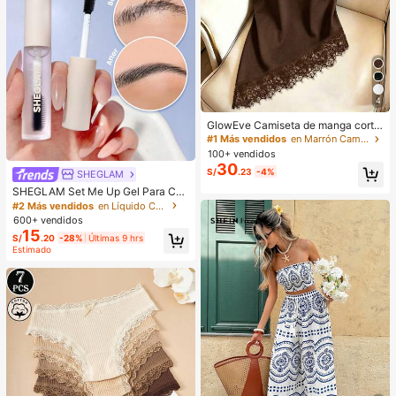
4
GlowEve Camiseta de manga corta
de cuello redondo de unicolor casu
#1 Más vendidos
en Marrón Camisetas básicas informales
al versátil para uso diario para muje
100+ vendidos
r
30
S/
.23
-4%
SHEGLAM
SHEGLAM Set Me Up Gel Para Cej
as Marca De Belleza CosméTica M
#2 Más vendidos
en Líquido Cejas
aquillaje Para Mujeres Y NiñAs
600+ vendidos
15
S/
.20
-28%
Últimas 9 hrs
Estimado