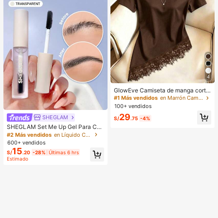
4
GlowEve Camiseta de manga corta
de cuello redondo de unicolor casu
#1 Más vendidos
en Marrón Camisetas básicas informales
al versátil para uso diario para muje
100+ vendidos
r
29
SHEGLAM
S/
.75
-4%
SHEGLAM Set Me Up Gel Para Cej
as Marca De Belleza CosméTica M
#2 Más vendidos
en Líquido Cejas
aquillaje Para Mujeres Y NiñAs
600+ vendidos
15
S/
.20
-28%
Últimas 6 hrs
Estimado