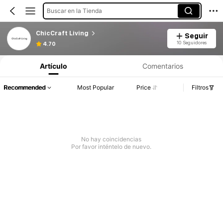
Buscar en la Tienda
ChicCraft Living
Seguir
10 Seguidores
4.70
Artículo
Comentarios
Recommended
Most Popular
Price
Filtros
No hay coincidencias
Por favor inténtelo de nuevo.