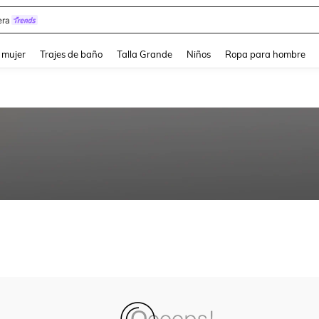
ra
and down arrow keys to navigate search Búsqueda reciente and Busca y Encuentr
 mujer
Trajes de baño
Talla Grande
Niños
Ropa para hombre