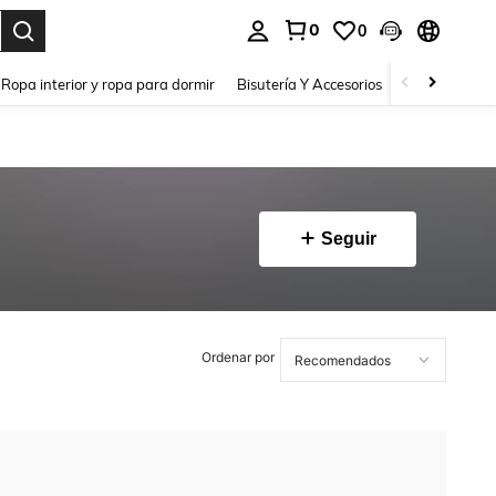
0
0
a. Press Enter to select.
Ropa interior y ropa para dormir
Bisutería Y Accesorios
Zapatos
H
Seguir
Ordenar por