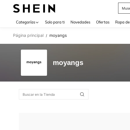
Muse
Use up 
Categorías
Solo para ti
Novedades
Ofertas
Ropa de
Página principal
moyangs
/
moyangs