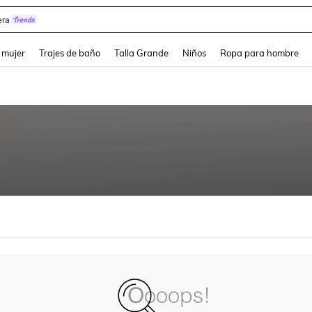
ra
and down arrow keys to navigate search Búsqueda reciente and Busca y Encuentr
 mujer
Trajes de baño
Talla Grande
Niños
Ropa para hombre