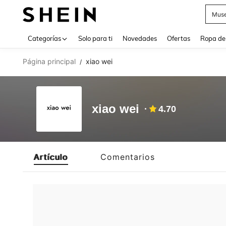
Muse
Use up 
Categorías
Solo para ti
Novedades
Ofertas
Ropa de
Página principal
xiao wei
/
xiao wei
4.70
Artículo
Comentarios