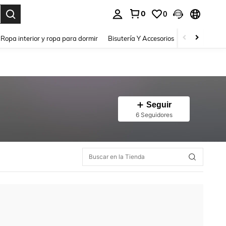
0
0
a. Press Enter to select.
Ropa interior y ropa para dormir
Bisutería Y Accesorios
Zapatos
H
Seguir
6 Seguidores