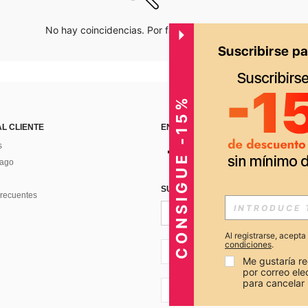
No hay coincidencias. Por favor inténtalo de nuevo.
CONSIGUE -15%
AL CLIENTE
ENCUÉNTRANOS EN
s
Pago
SUSCRÍBETE PARA RECIBIR OFERTA
recuentes
Al registrarse, acept
condiciones
.
PE + 51
Me gustaría re
por correo el
para cancelar 
PE + 51