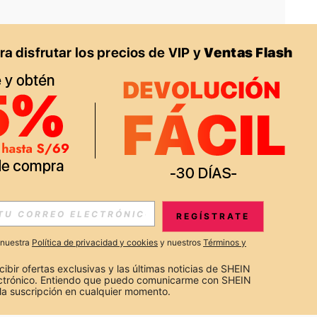
APP
S EXCLUSIVAS, PROMOCIONES Y NOTICIAS DE SHEIN
REGÍSTRATE
Suscribir
a nuestra
Política de privacidad y cookies
y nuestros
Términos y
Suscribirte
cibir ofertas exclusivas y las últimas noticias de SHEIN 
ectrónico. Entiendo que puedo comunicarme con SHEIN 
la suscripción en cualquier momento.
Suscribir