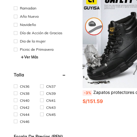
Ramadan
Año Nuevo
Navideño
Día de Acción de Gracias
Dia de la mujer
Picnic de Primavera
Ver Más
Talla
CN36
CN37
Zapatos protectores de mujer de caña alta, anti-aplastamiento, anti-perforación, serie de trabajo y casual, parte superior de cuero, suela de goma blanda, de moda, adecuados
-3%
CN38
CN39
S/151.59
CN40
CN41
CN42
CN43
CN44
CN45
CN46
Escala De Precios (PEN)