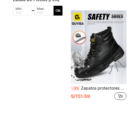
Min:
Max:
OK
Zapatos protectores de mujer de caña alta, anti-aplastamiento, anti-perforación, serie de trabajo y casual, parte superior de cuero, suela de goma blanda, de moda, adecuados para todas las estaciones, zapatos de trabajo funcionales
-3%
S/151.59