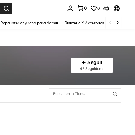
0
0
a. Press Enter to select.
Ropa interior y ropa para dormir
Bisutería Y Accesorios
Zapatos
H
Seguir
42 Seguidores