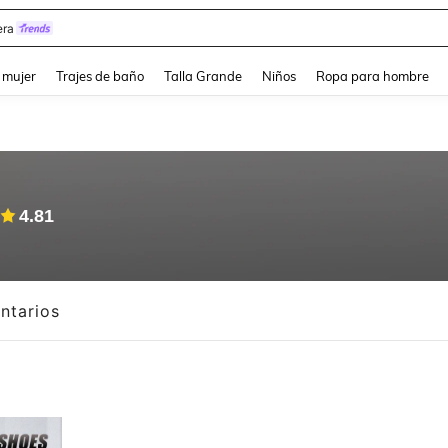
ra
and down arrow keys to navigate search Búsqueda reciente and Busca y Encuentr
 mujer
Trajes de baño
Talla Grande
Niños
Ropa para hombre
4.81
ntarios