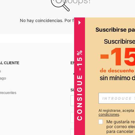
No hay coincidencias. Por favor inténtalo de nuevo.
CONSIGUE -15%
AL CLIENTE
ENCUÉNTRANOS EN
s
Pago
SUSCRÍBETE PARA RECIBIR OFERTA
recuentes
Al registrarse, acept
condiciones
.
PE + 51
Me gustaría re
por correo el
para cancelar 
PE + 51