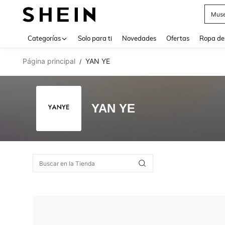
Muse
Use up 
Categorías
Solo para ti
Novedades
Ofertas
Ropa de
Página principal
YAN YE
/
YAN YE