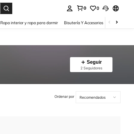
0
0
a. Press Enter to select.
Ropa interior y ropa para dormir
Bisutería Y Accesorios
Zapatos
H
Seguir
2 Seguidores
Ordenar por