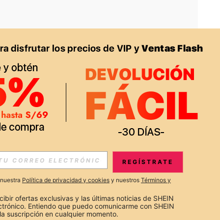
APP
S EXCLUSIVAS, PROMOCIONES Y NOTICIAS DE SHEIN
REGÍSTRATE
Suscribir
a nuestra
Política de privacidad y cookies
y nuestros
Términos y
Suscribirte
cibir ofertas exclusivas y las últimas noticias de SHEIN 
ectrónico. Entiendo que puedo comunicarme con SHEIN 
la suscripción en cualquier momento.
Suscribir