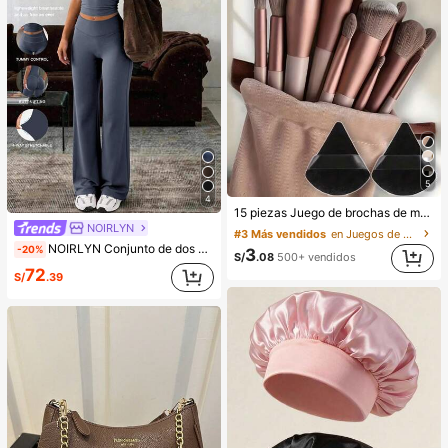
5
4
15 piezas Juego de brochas de maquillaje, incluye 2 esponjas de maquillaje triangulares negras, suaves y pegajosas para polvos sueltos; también 13 piezas de brochas de maquillaje para colorete, lápiz labial líquido, lápiz labial, corrector, base de maquillaje, primer, cosméticos de marca, polvos sueltos, iluminador, contorno, fijador, sombra de ojos, colorete, maquillaje coreano, etc. Adecuado como regalo para niñas y mujeres.
NOIRLYN
#3 Más vendidos
en Juegos de brochas de maquillaje Juegos De Pince
NOIRLYN Conjunto de dos piezas deportivo para mujer, top de tirantes sexy de verano con almohadilla para el pecho y pantalones rectos de cintura alta para la cadera, adecuado para yoga, gimnasio y elegante
-20%
3
S/
.08
500+ vendidos
72
S/
.39