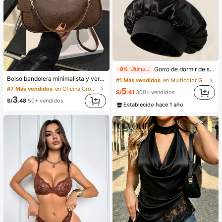
Gorro de dormir de satén de seda, adecuado para cabello largo, trenzas, rastas y cabello rizado. Suave, unisex y disponible en múltiples colores. Perfecto para el cuidado del cabello durante la noche, uso en el baño y viajes.
-8%
Últimos 2 días
Bolso bandolera minimalista y versátil de unicolor con letra para mujeres, elegante bolso de cadena para el hombro, adecuado para compras, billetera, compras, mujeres jóvenes, estudiantes universitarios, recién casados, oficinistas. Ideal para oficina, escuela, trabajo, negocios, viajes, actividades al aire libre y otras ocasiones.
#1 Más vendidos
en Multicolor Gorros para el pelo para mujer
#7 Más vendidos
en Oficina Crossbody de mujer
5
S/
.41
300+ vendidos
3
S/
.48
50+ vendidos
Establecido hace 1 año