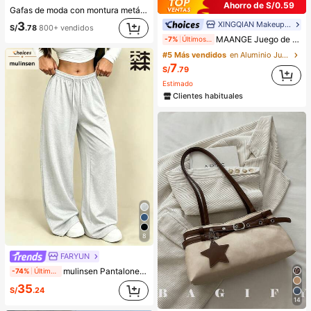
Ahorro de S/0.59
Gafas de moda con montura metálica ovalada/poligonal (media montura), adecuadas para uso diario y actividades al aire libre
3
XINGQIAN Makeup Brush
S/
.78
800+ vendidos
MAANGE Juego de brochas de maquillaje profesional de 1/7/5/11/13/16/19/21/24 piezas, incluye bolsa de almacenamiento, tubo de almacenamiento, accesorios de maquillaje, brocha de bronceado, brocha iluminadora, brocha correctora, brocha de base, brocha de rubor, brocha de sombras de ojos, brocha de cejas, brocha de contorno, brocha de polvo y otras herramientas de maquillaje multiusos, juego de maquillaje completo, juego de brochas de maquillaje esencial para viajes, regalo exquisito para mujeres y niñas
-7%
Últimos 2 días
#5 Más vendidos
en Aluminio Juegos De Pinceles
7
S/
.79
Estimado
Clientes habituales
8
FARYUN
mulinsen Pantalones deportivos para mujer - Pantalones largos casuales multifuncionales, pantalones cómodos y suaves de estilo minimalista para exteriores y hogar
-74%
Últimos 2 días
35
S/
.24
14