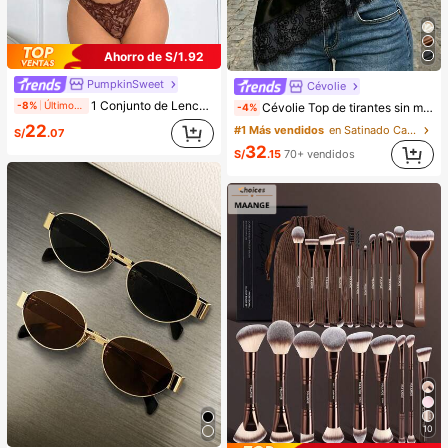
Ahorro de S/1.92
PumpkinSweet
Cévolie
1 Conjunto de Lencería de Encaje para Mujer
-8%
Últimos 2 días
Cévolie Top de tirantes sin mangas con cuello drapeado tipo cowl, ajuste ceñido, sexy, con fruncidos, ribete de encaje, patchwork y espalda descubierta para fiesta
-4%
22
#1 Más vendidos
en Satinado Camisetas sin mangas y camisetas sin m
S/
.07
32
S/
.15
70+ vendidos
10