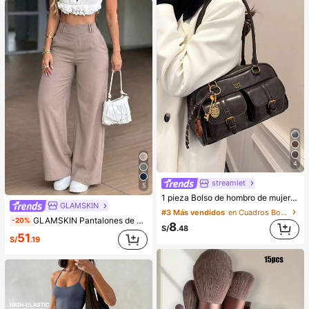
4
streamlet
5
1 pieza Bolso de hombro de mujer de unicolor retro de piel de PU con múltiples bolsillos, gran capacidad, viene con un accesorio colgante desmontable (el accesorio colgante puede variar ligeramente)
GLAMSKIN
#3 Más vendidos
en Cuadros Bolsos De Hombro De Mujer
GLAMSKIN Pantalones de mujer básicos de cintura alta y pierna ancha para verano/otoño, pantalones de oficina de negocios casuales de unicolor, textura de lino con Bottom holgada, adecuados para la temporada de regreso a la escuela
-20%
8
S/
.48
51
S/
.19