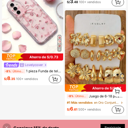
3
S/
.48
100+ vendidos
9
Ahorro de S/0.73
Lovelycover
1 pieza Funda de teléfono de textura suave de TPU con ola de dopamina en crema, diseño con flor linda y gran lazo, compatible con Galaxy S21 S22 S23 S24 S25 S26/Honor/etc.
-8%
Últimos 2 días
8
S/
.35
100+ vendidos
Ahorro de S/0.57
1
1
Juego de 6-18 piezas de pendientes dorados para mujer, moda para fiestas, viajes y vacaciones, regalo de compromiso, adecuado para diversas ocasiones, (hecho de material compuesto CCB de baja alergia y no desvanecimiento), regalo para ella
-8%
Últimos 2 días
#1 Más vendidos
en Oro Conjuntos de Aretes para Mujeres
6
S/
.61
500+ vendidos
Consigue 15% de dscto.
Regístrate