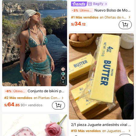
Bagify
Nuevo Bolso de Moda con Decoración de Cinturón & Bolso de Hombro, Adecuado para Fiestas, Reuniones, Salidas, Vacaciones, Compras y Uso Diario, Puede Almacenar Monedas, Teléfonos, También Adecuado como Bolso de Trabajo para Trabajadores de Cuello Blanco, Estudiantes Universitarios y Trabajadores de Oficina, Bolso Elegante para Mujeres
-3%
Últimos 2 días
#1 Más vendidos
en Ofertas de nueva llegada Bolsos De Hombro De Mu
34
S/
.12
4
Conjunto de bikini para mujer, estilo bohemio con cinta de ganchillo y decoración de conchas, falda ajustable con cordón para vacaciones, playa, verano y resort
-6%
Últimos 2 días
#2 Más vendidos
en Plantas Conjuntos de bikini para mujer
64
S/
.85
90+ vendidos
2/1 pieza Juguete antiestrés viral de mantequilla suave y lindo de gran tamaño, juguete de alivio del estrés, estimulación sensorial, pelota antiestrés, adecuado como regalo de Pascua, cumpleaños, graduación, favor de fiesta, suministros para despedida de soltera, estilo dumpling de rebote lento, estético, regalo de Navidad
#10 Más vendidos
en Juguetes para apretar para adolescentes