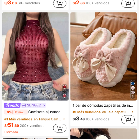
3
2
S/
.08
60+ vendidos
S/
.86
100+ vendidos
5
SDNGED
1 par de cómodas zapatillas de invierno para mujer, con forro de peluche con lazo, suela gruesa antideslizante, zapatos de interior cálidos y acogedores (el color del lazo y de la zapatilla puede variar según el lote), adecuados para el calor del hogar en invierno, regalo ideal para cumpleaños, Año Nuevo y San Valentín, zapato, selecciones de primavera y verano, regalos para damas de honor, habitación, playa, viaje, para hombres, para mujeres, vacaciones, Día de la Mujer, recuerdos de boda, Y2k, dormitorio, mujeres, cosas lindas, regalo del Día de la Madre, jardín, verano, playa, decoración de la habitación, esponjoso, graduación, estante para zapatos, ahorrador de almacenamiento, ceremonia de graduación, felicitaciones graduado, fiesta de graduación
Camiseta ajustada de mujer de unicolor, con malla de cristales, transparente y sexy, para uso casual en verano
#1 Más vendidos
en Tela Zapatillas de casa
-6%
Últimos 2 días
3
#1 Más vendidos
en Tanque Camisetas sin mangas y camisetas sin man
S/
.48
100+ vendidos
51
S/
.69
200+ vendidos
Estimado