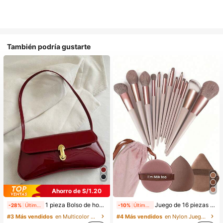
También podría gustarte
Ahorro de S/1.20
1 pieza Bolso de hombro y bandolera de cuero sintético aceitado retro para mujer, adecuado para citas, salidas, fiestas, banquetes, estética
Juego de 16 piezas de brochas de maquillaje que incluye 13 brochas de maquillaje, 1 esponja de maquillaje en forma de lágrima, 1 brocha de polvo redonda y 1 esponja de maquillaje triangular - Juego clásico. Hecho de cerdas sintéticas suaves y amigables con la piel. Perfecto para mujeres y niñas, ideal para otoño e invierno
-28%
Últimos 2 días
-10%
Últimos 2 días
#3 Más vendidos
en Multicolor Bolsos De Hombro De Mujer
#4 Más vendidos
en Nylon Juegos De Pinceles