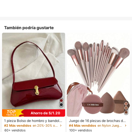
También podría gustarte
Ahorro de S/1.20
1 pieza Bolso de hombro y bandoler
Juego de 16 piezas de brochas de
a de cuero sintético aceitado retro
maquillaje que incluye 13 brochas
#2 Más vendidos
en 20%-30% off Bolsos de hombro para mujer
#4 Más vendidos
en Nylon Juegos De Pinceles
para mujer, adecuado para citas, sa
de maquillaje, 1 esponja de maquill
60+ vendidos
100+ vendidos