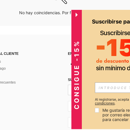
No hay coincidencias. Por favor inténtalo de nuevo.
CONSIGUE -15%
AL CLIENTE
ENCUÉNTRANOS EN
s
Pago
SUSCRÍBETE PARA RECIBIR OFERTA
recuentes
Al registrarse, acept
condiciones
.
PE + 51
Me gustaría re
por correo el
para cancelar 
PE + 51