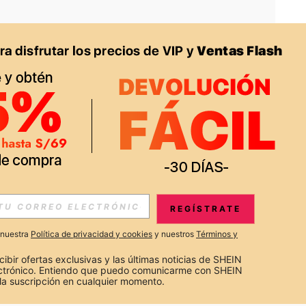
APP
S EXCLUSIVAS, PROMOCIONES Y NOTICIAS DE SHEIN
REGÍSTRATE
Suscribir
a nuestra
Política de privacidad y cookies
y nuestros
Términos y
Suscribirte
cibir ofertas exclusivas y las últimas noticias de SHEIN 
ectrónico. Entiendo que puedo comunicarme con SHEIN 
la suscripción en cualquier momento.
Suscribir