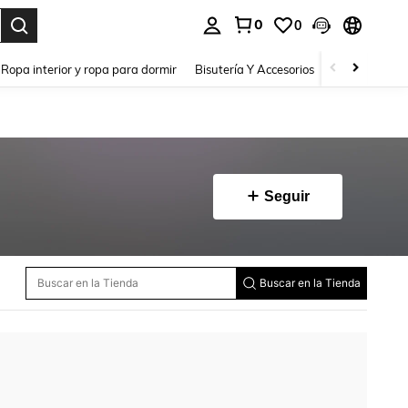
0
0
a. Press Enter to select.
Ropa interior y ropa para dormir
Bisutería Y Accesorios
Zapatos
H
Seguir
Buscar en la Tienda