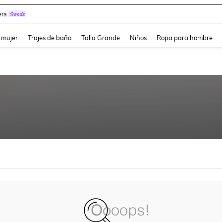
ra
and down arrow keys to navigate search Búsqueda reciente and Busca y Encuentr
 mujer
Trajes de baño
Talla Grande
Niños
Ropa para hombre