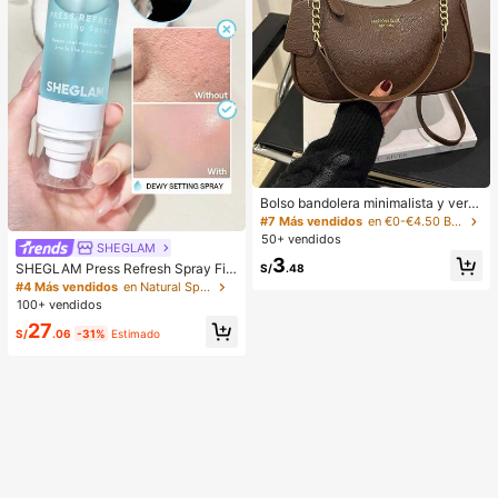
Bolso bandolera minimalista y vers
átil de unicolor con letra para mujer
#7 Más vendidos
en €0-€4.50 Bolsos cruzados de mujer
es, elegante bolso de cadena para
50+ vendidos
SHEGLAM
el hombro, adecuado para compras,
3
billetera, compras, mujeres jóvenes,
SHEGLAM Press Refresh Spray Fija
S/
.48
estudiantes universitarios, recién c
dor Marca De Belleza CosméTica
#4 Más vendidos
en Natural Spray fijador
asados, oficinistas. Ideal para oficin
Maquillaje Para Mujeres Y NiñAs
100+ vendidos
a, escuela, trabajo, negocios, viaje
27
s, actividades al aire libre y otras oc
S/
.06
-31%
Estimado
asiones.