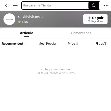
Buscar en la Tienda
xinshicichang
Seguir
32 Seguidores
4.95
Artículo
Comentarios
Recommended
Most Popular
Price
Filtros
No hay coincidencias
Por favor inténtelo de nuevo.