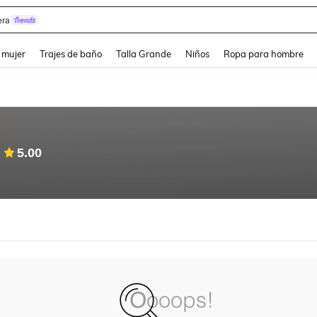
ra
and down arrow keys to navigate search Búsqueda reciente and Busca y Encuentr
 mujer
Trajes de baño
Talla Grande
Niños
Ropa para hombre
5.00