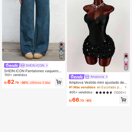
ntes de maquillaje, pestañas de ma
nga
35
SHEIN ICON
8
SHEIN ICON Pantalones vaqueros
de pierna ancha de unicolor, de bol
100+ vendidos
Amplova
sillo, informales y versátiles
82
Amplova Vestido mini ajustado de
S/
.79
-20%
¡Últimos 3 días
mujer con parches de unicolor, dobl
#1 Más vendidos
en Escotado por detrás Mini vestidos de mujer
adillo de piel sintética y estilo de m
400+ vendidos
(1000+)
oda
66
S/
.73
-6%