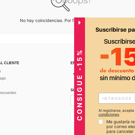
No hay coincidencias. Por favor inténtalo de nuevo.
CONSIGUE -15%
AL CLIENTE
ENCUÉNTRANOS EN
s
Pago
SUSCRÍBETE PARA RECIBIR OFERTA
recuentes
Al registrarse, acept
condiciones
.
PE + 51
Me gustaría re
por correo el
para cancelar 
PE + 51