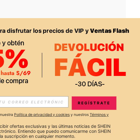
APP
S EXCLUSIVAS, PROMOCIONES Y NOTICIAS DE SHEIN
REGÍSTRATE
Suscribir
a nuestra
Política de privacidad y cookies
y nuestros
Términos y
Suscribirte
cibir ofertas exclusivas y las últimas noticias de SHEIN 
ectrónico. Entiendo que puedo comunicarme con SHEIN 
la suscripción en cualquier momento.
Suscribir