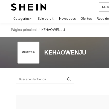
Muse
Use up 
Categorías
Solo para ti
Novedades
Ofertas
Ropa de
Página principal
KEHAOWENJU
/
KEHAOWENJU