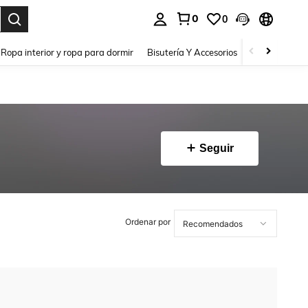
0
0
a. Press Enter to select.
Ropa interior y ropa para dormir
Bisutería Y Accesorios
Zapatos
H
Seguir
Ordenar por