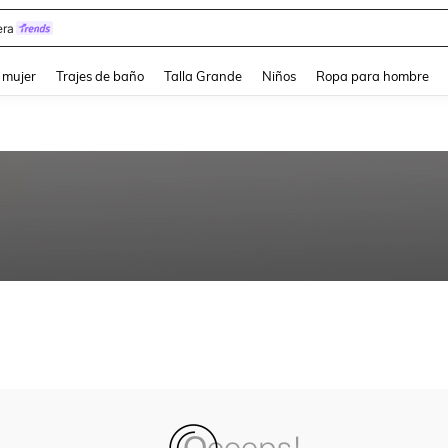
ra
and down arrow keys to navigate search Búsqueda reciente and Busca y Encuentr
 mujer
Trajes de baño
Talla Grande
Niños
Ropa para hombre