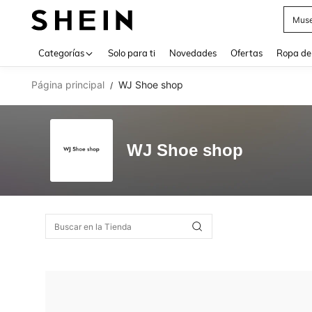
Muse
Use up 
Categorías
Solo para ti
Novedades
Ofertas
Ropa de
Página principal
WJ Shoe shop
/
WJ Shoe shop