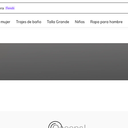
ra
and down arrow keys to navigate search Búsqueda reciente and Busca y Encuentr
 mujer
Trajes de baño
Talla Grande
Niños
Ropa para hombre