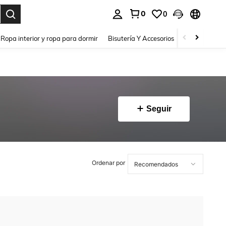
0
0
a. Press Enter to select.
Ropa interior y ropa para dormir
Bisutería Y Accesorios
Zapatos
H
Seguir
Ordenar por