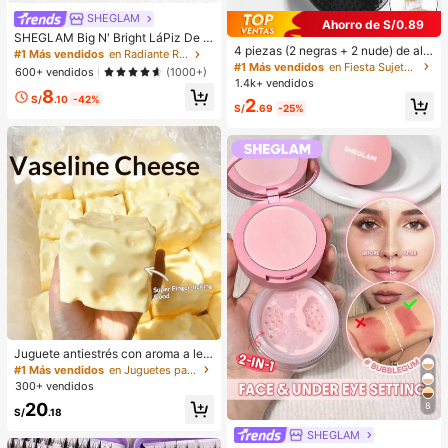
SHEGLAM
Ahorro de S/0.89
SHEGLAM Big N' Bright LáPiz De O
4 piezas (2 negras + 2 nude) de alm
jos-Frost Brillos Marca De Belleza
#1 Más vendidos
en Radiante Resaltador
ohadillas de silicona autoadhesivas
CosméTica Maquillaje Para Mujere
#1 Más vendidos
en Fiesta Sujetador adhesivo para mujer
600+ vendidos
(1000+)
invisibles para sujetador, copas de
s Y NiñAs
1.4k+ vendidos
pecho sin tirantes y sin espalda par
8
S/
.10
-42%
2
a bodas, hombros descubiertos y fi
S/
.69
-25%
estas de damas de honor
Juguete antiestrés con aroma a lec
he dulce de TPR suave y esponjoso
#1 Más vendidos
en Juguetes para apretar para adolescentes
con forma de dumpling, adorno dive
300+ vendidos
rtido y lindo de 5 cm para apretar, re
20
8
galo práctico y de moda, adecuado
S/
.18
para cumpleaños, Pascua, Hallowe
SHEGLAM
en, Navidad y varios regalos de fies