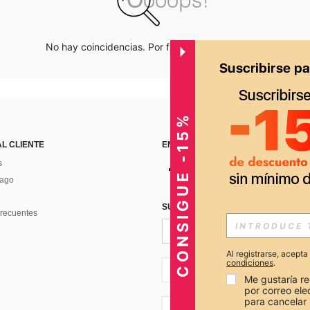
No hay coincidencias. Por favor inténtalo de nuevo.
CONSIGUE -15%
AL CLIENTE
ENCUÉNTRANOS EN
s
Pago
SUSCRÍBETE PARA RECIBIR OFERTA
recuentes
Al registrarse, acept
condiciones
.
PE + 51
Me gustaría re
por correo el
para cancelar 
PE + 51