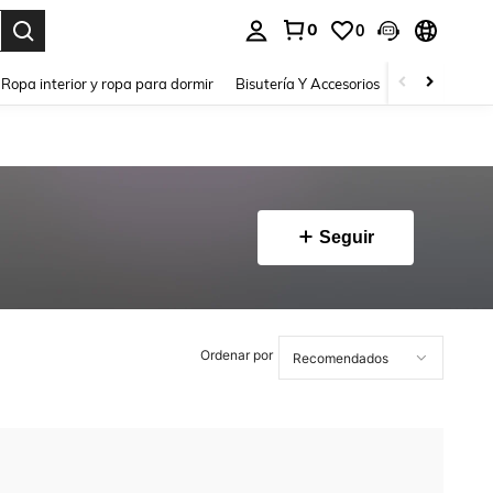
0
0
a. Press Enter to select.
Ropa interior y ropa para dormir
Bisutería Y Accesorios
Zapatos
H
Seguir
Ordenar por