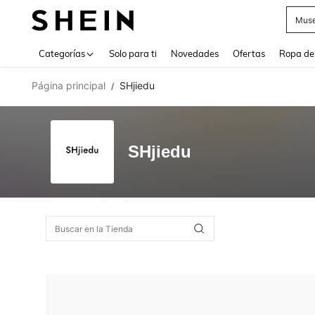
Muse
Use up 
Categorías
Solo para ti
Novedades
Ofertas
Ropa de
Página principal
SHjiedu
/
SHjiedu