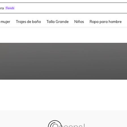
ra
and down arrow keys to navigate search Búsqueda reciente and Busca y Encuentr
 mujer
Trajes de baño
Talla Grande
Niños
Ropa para hombre