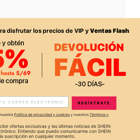
APP
S EXCLUSIVAS, PROMOCIONES Y NOTICIAS DE SHEIN
REGÍSTRATE
Suscribir
a nuestra
Política de privacidad y cookies
y nuestros
Términos y
Suscribirte
cibir ofertas exclusivas y las últimas noticias de SHEIN 
ectrónico. Entiendo que puedo comunicarme con SHEIN 
la suscripción en cualquier momento.
Suscribir