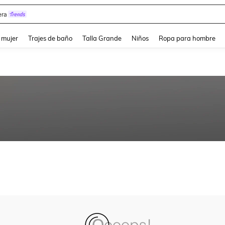
ra
and down arrow keys to navigate search Búsqueda reciente and Busca y Encuentr
 mujer
Trajes de baño
Talla Grande
Niños
Ropa para hombre