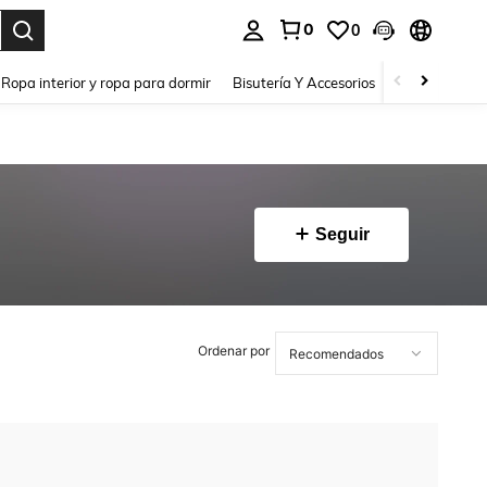
0
0
a. Press Enter to select.
Ropa interior y ropa para dormir
Bisutería Y Accesorios
Zapatos
H
Seguir
Ordenar por