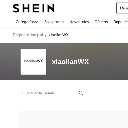
Muse
Use up 
Categorías
Solo para ti
Novedades
Ofertas
Ropa de
Página principal
xiaolianWX
/
xiaolianWX