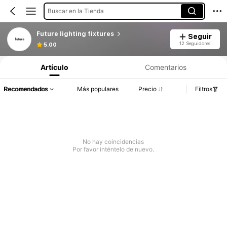
Buscar en la Tienda
Future lighting fixtures
Seguir
12 Seguidores
5.00
Artículo
Comentarios
Recomendados
Más populares
Precio
Filtros
No hay coincidencias
Por favor inténtelo de nuevo.