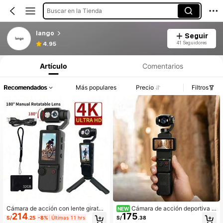
Buscar en la Tienda
lango
Seguir
41 Seguidores
4.95
Artículo
Comentarios
Recomendados
Más populares
Precio
Filtros
Cámara de acción con lente giratori
Cámara de acción deportiva c
NEW
214
175
o de 180°, compatible con enfoque
ompacta y portátil con estabilizador
S/
.25
-8%
Últimas 11 hrs
S/
.38
automático. Diseño portátil adecua
de imagen, tarjeta de memoria de 3