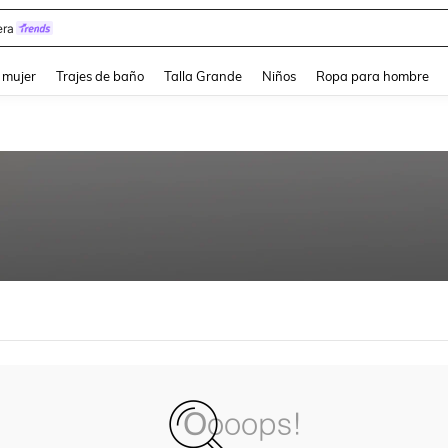
ra
and down arrow keys to navigate search Búsqueda reciente and Busca y Encuentr
 mujer
Trajes de baño
Talla Grande
Niños
Ropa para hombre