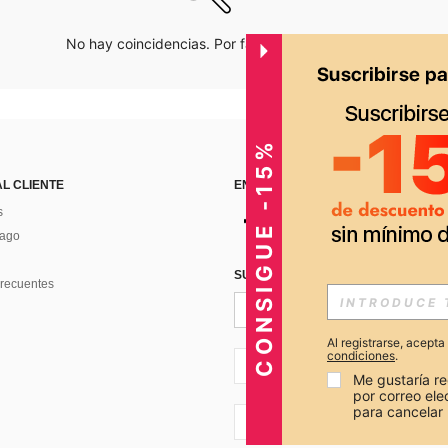
No hay coincidencias. Por favor inténtalo de nuevo.
CONSIGUE -15%
AL CLIENTE
ENCUÉNTRANOS EN
s
Pago
SUSCRÍBETE PARA RECIBIR OFERTA
recuentes
Al registrarse, acept
condiciones
.
PE + 51
Me gustaría re
por correo el
para cancelar 
PE + 51