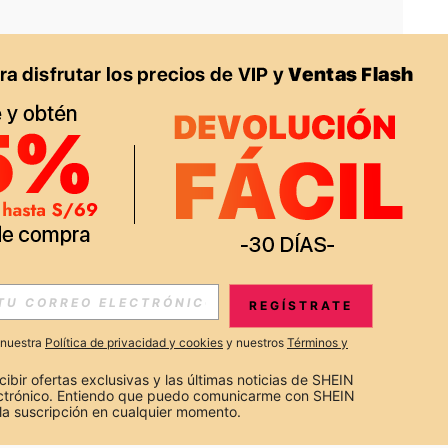
APP
S EXCLUSIVAS, PROMOCIONES Y NOTICIAS DE SHEIN
REGÍSTRATE
Suscribir
a nuestra
Política de privacidad y cookies
y nuestros
Términos y
Suscribirte
cibir ofertas exclusivas y las últimas noticias de SHEIN 
ectrónico. Entiendo que puedo comunicarme con SHEIN 
la suscripción en cualquier momento.
Suscribir