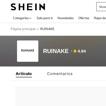
Muse
Use up 
Categorías
Solo para ti
Novedades
Ofertas
Ropa de
Página principal
RUINAKE
/
RUINAKE
4.94
Artículo
Comentarios