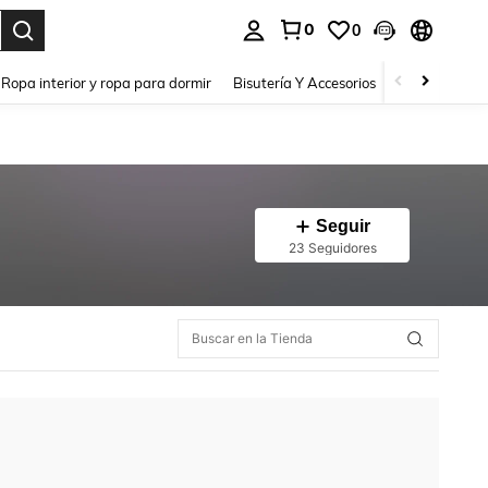
0
0
a. Press Enter to select.
Ropa interior y ropa para dormir
Bisutería Y Accesorios
Zapatos
H
Seguir
23 Seguidores