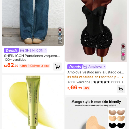
35
SHEIN ICON
SHEIN ICON Pantalones vaqueros
8
de pierna ancha de unicolor, de bol
100+ vendidos
sillo, informales y versátiles
82
S/
.79
-20%
¡Últimos 3 días
Amplova
Amplova Vestido mini ajustado de
mujer con parches de unicolor, dobl
#1 Más vendidos
en Escotado por detrás Mini vestidos de mujer
adillo de piel sintética y estilo de m
400+ vendidos
(1000+)
oda
66
S/
.73
-6%