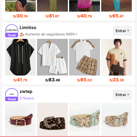
30
81
40
65
S/
.74
S/
.67
S/
.79
S/
.47
Limitiso
Entrar
Aumento de seguidores 999%+
Aumento de ventas del 999%+
41
83
85
23
S/
.75
S/
.49
S/
.02
S/
.39
zwtep
Entrar
5 Nuevo
10K seguidores