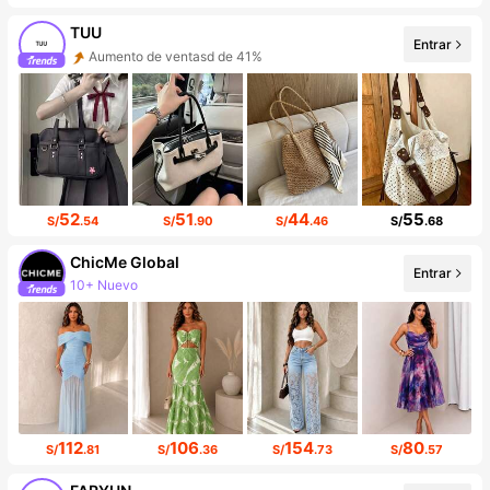
TUU
Entrar
Aumento de ventasd de 41%
Incremento de seguidores de 70%
52
51
44
55
S/
.54
S/
.90
S/
.46
S/
.68
ChicMe Global
Entrar
10+ Nuevo
Incremento de seguidores de 652%
112
106
154
80
S/
.81
S/
.36
S/
.73
S/
.57