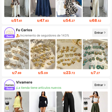
51
47
54
68
S/
.61
S/
.83
S/
.27
S/
.52
Fu Carlos
Entrar
Incremento de seguidores de 143%
7
5
23
7
S/
.69
S/
.09
S/
.72
S/
.27
Vivamere
Entrar
¡La tienda tiene artículos nuevos