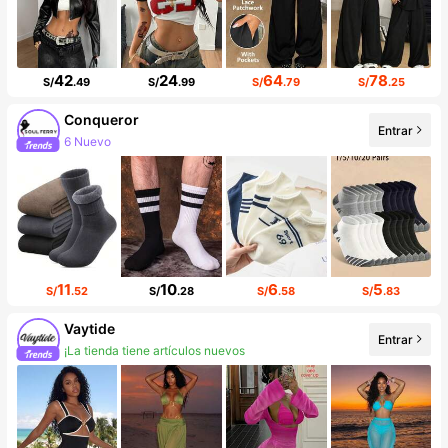
42
24
64
78
S/
.49
S/
.99
S/
.79
S/
.25
Conqueror
Entrar
6 Nuevo
21K seguidores
11
10
6
5
S/
.52
S/
.28
S/
.58
S/
.83
Vaytide
Entrar
¡La tienda tiene artículos nuevos
5K seguidores