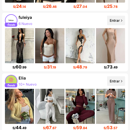
24
26
27
25
S/
.14
S/
.46
S/
.04
S/
.78
fuleiya
Entrar
6 Nuevo
Incremento de seguidores de 455%
60
31
48
73
S/
.99
S/
.19
S/
.79
S/
.49
Elia
Entrar
10+ Nuevo
Incremento de seguidores de 383%
44
67
59
53
S/
.49
S/
.67
S/
.84
S/
.57