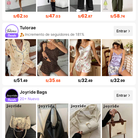
62
47
62
58
S/
.50
S/
.03
S/
.87
S/
.74
Tulorae
Entrar
Incremento de seguidores de 181%
Aumento de ventasd de 225%
51
35
32
32
S/
.49
S/
.68
S/
.49
S/
.99
Joyride Bags
Entrar
20+ Nuevo
Incremento de seguidores de 427%