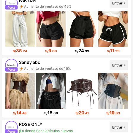
FARYUN
Aumento de ventasd de 46%
Entrar
Incremento de seguidores de 399%
35
9
24
11
S/
.24
S/
.00
S/
.99
S/
.25
Sandy abc
Entrar
Aumento de ventasd de 15%
Incremento de seguidores de 797%
14
18
20
19
S/
.48
S/
.08
S/
.41
S/
.03
ROSE ONLY
Entrar
¡La tienda tiene artículos nuevos