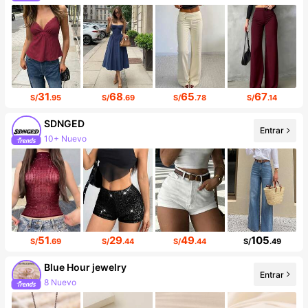
Incremento de seguidores de 199%
31
68
65
67
S/
.95
S/
.69
S/
.78
S/
.14
SDNGED
Entrar
10+ Nuevo
141K seguidores
51
29
49
105
S/
.69
S/
.44
S/
.44
S/
.49
Blue Hour jewelry
Entrar
8 Nuevo
Incremento de seguidores de 32%