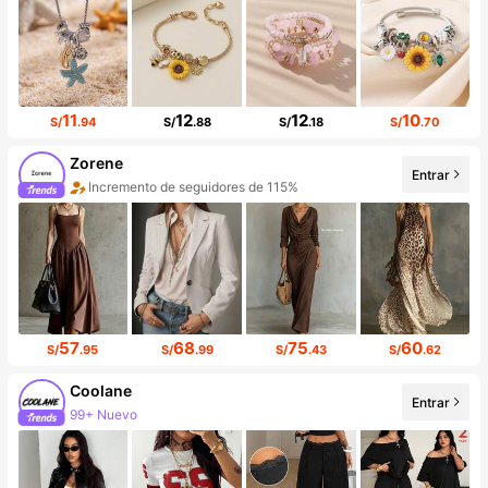
11
12
12
10
S/
.94
S/
.88
S/
.18
S/
.70
Zorene
Entrar
Incremento de seguidores de 115%
57
68
75
60
S/
.95
S/
.99
S/
.43
S/
.62
Coolane
Entrar
99+ Nuevo
Incremento de seguidores de 15%