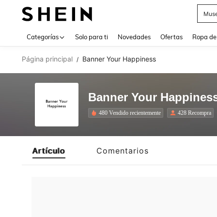
Muse
Use up 
Categorías
Solo para ti
Novedades
Ofertas
Ropa de
Página principal
Banner Your Happiness
/
Banner Your Happines
480 Vendido recientemente
428 Recompra
Artículo
Comentarios