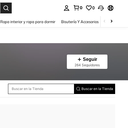
0
0
a. Press Enter to select.
Ropa interior y ropa para dormir
Bisutería Y Accesorios
Zapatos
H
Seguir
264 Seguidores
Buscar en la Tienda