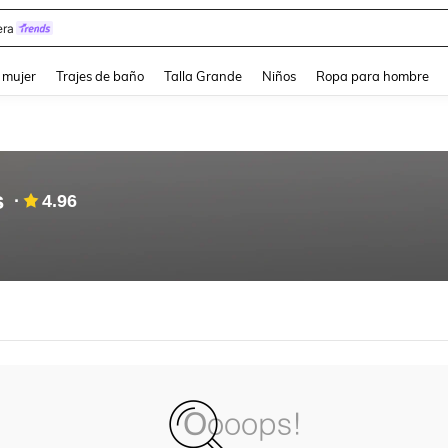
ra
and down arrow keys to navigate search Búsqueda reciente and Busca y Encuentr
 mujer
Trajes de baño
Talla Grande
Niños
Ropa para hombre
s
4.96