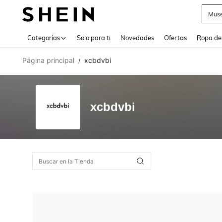
Muse
Use up 
Categorías
Solo para ti
Novedades
Ofertas
Ropa de
Página principal
xcbdvbi
/
xcbdvbi