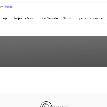
ra
and down arrow keys to navigate search Búsqueda reciente and Busca y Encuentr
 mujer
Trajes de baño
Talla Grande
Niños
Ropa para hombre