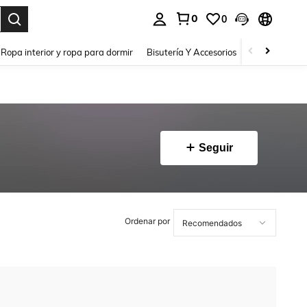
0
0
a. Press Enter to select.
Ropa interior y ropa para dormir
Bisutería Y Accesorios
Zapatos
H
Seguir
Ordenar por