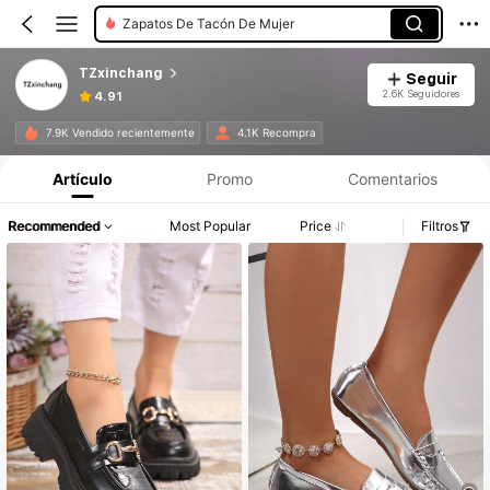
Zapatos De Tacón De Mujer
TZxinchang
Seguir
2.6K Seguidores
4.91
7.9K Vendido recientemente
4.1K Recompra
Artículo
Promo
Comentarios
Recommended
Most Popular
Price
Filtros