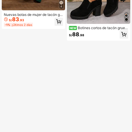
4
Nuevas botas de mujer de tacón gr
83
ueso y punta afilada, botas de tobill
S/
.93
o versátiles y de moda
-1%
¡Últimos 2 días
Botines cortos de tacón grues
NEW
o para mujer, color liso, tacón alto, c
88
S/
.98
asual, negro, antideslizante, cómod
os