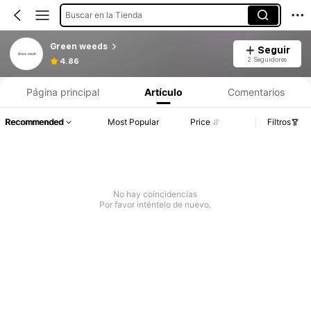
Buscar en la Tienda
Green weeds
Seguir
2 Seguidores
4.86
Página principal
Artículo
Comentarios
Recommended
Most Popular
Price
Filtros
No hay coincidencias
Por favor inténtelo de nuevo.