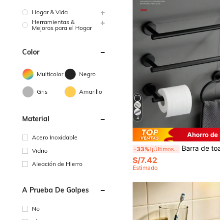
Hogar & Vida
Herramientas &
Mejoras para el Hogar
Color
Multicolor
Negro
Gris
Amarillo
Material
4
Ahorro de
Acero Inoxidable
Barra de toallas de acero inoxidable con instalación a presión, soporte de toallas para baño, portapapel hi
-33%
¡Últimos 3 días
Vidrio
S/7.42
Aleación de Hierro
Estimado
A Prueba De Golpes
No