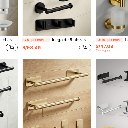
s de papel higiénico, gancho para abrigo, gancho para bata de baño, 1 juego de 6/7 piezas
Juego de 5 piezas de almacenamiento de toallas para baño, material de acero inoxidable, oro negro plata, aro para toallas, jabonera, gancho para ropa, portarrollos de papel higiénico
1 Juego de organiz
-7%
¡Últimos 2 días
-30%
¡Últimos 3 días
S/47.03
S/93.46
Estimado