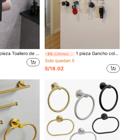
 de baño de alta calidad y grosor reforzado, se puede colocar horizontal o verticalmente, un soporte de almacenamiento de toallas muy práctico
1 pieza Gancho colgante multiusos Organizador de almacenamiento de batas de baño Montaje en pared Diseño creativo Instalación con taladro Acero negro
-3%
¡Últimos 3 días
Solo quedan 5
S/18.02