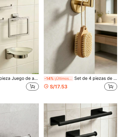
 accesorios de baño de acero inoxidable - Toallero, Anillo para toalla, Portarrollos de papel higiénico, Gancho para bata, Fácil instalación
Set de 4 piezas de almacenamiento colgante para baño, barra para toallas de acero inoxidable, portarrollos de papel higiénico, ganchos para abrigos, kit organizador montado en la pared, accesorios y decoración para el baño del hogar, instalación con taladro
-14%
¡Últimos 2 días
S/17.53