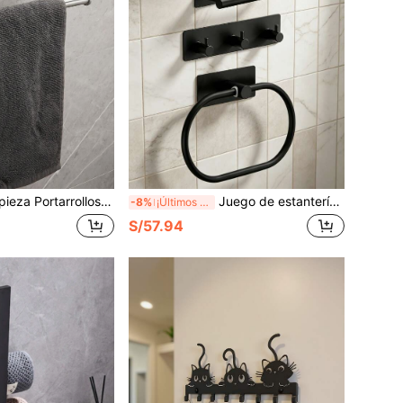
tarrollos de papel higiénico de acero inoxidable, Dispensador de rollo de papel higiénico para baño
Juego de estantería de almacenamiento para baño sin taladro, toallero de baño, portarrollos de papel higiénico, gancho para abrigo, gancho para bata de baño, 4/6 piezas
-8%
¡Últimos 3 días
S/57.94