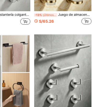
o, barra de toallas de acero inoxidable negro, portarrollos de papel higiénico, gancho para abrigos, 1 juego de 6 piezas
Juego de almacenamiento para baño con taladro e instalación, aro para toallas, barra para toallas de acero inoxidable. Portarrollos de papel para el baño, gancho de almacenamiento multifuncional. 5/7 piezas.
-13%
¡Últimos 3 días
S/65.26