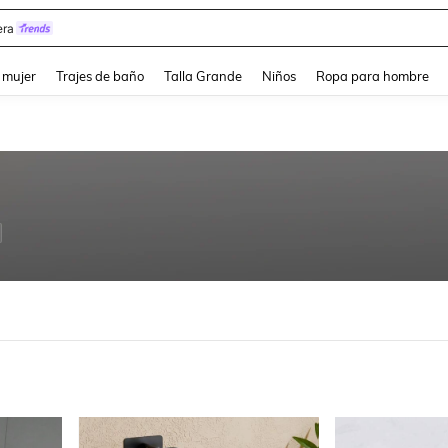
y
and down arrow keys to navigate search Búsqueda reciente and Busca y Encuentr
 mujer
Trajes de baño
Talla Grande
Niños
Ropa para hombre