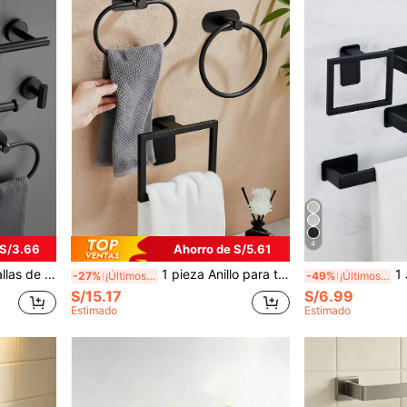
4
 S/3.66
Ahorro de S/5.61
giénico, gancho perforador multifunción para almacenamiento, 1 pieza.
1 pieza Anillo para toalla de baño en color dorado/plateado/negro
1 Juego de accesorios
-27%
¡Últimos 3 días
-49%
¡Últimos 3 días
S/15.17
S/6.99
Estimado
Estimado