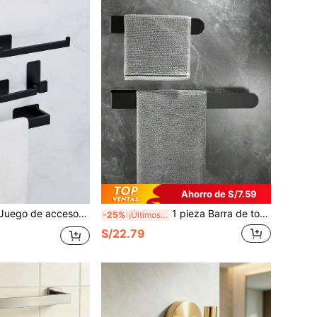
Ahorro de S/7.59
 de baño de acero inoxidable, barra de toallas reforzada con anillo de toalla, gancho para bata sin taladro, portarrollos de papel higiénico, estantería de almacenamiento para baño
1 pieza Barra de toallas de acero inoxidable 304 nueva, portarrollos de toallas sin necesidad de perforar, soporte para toallas de baño/cocina
-25%
¡Últimos 2 días
S/22.79