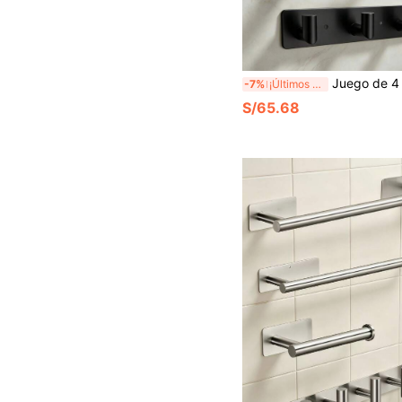
Juego de 4 piezas de almacenamiento para baño, barra para toallas, portarrollos de papel hig
-7%
¡Últimos 2 días
S/65.68