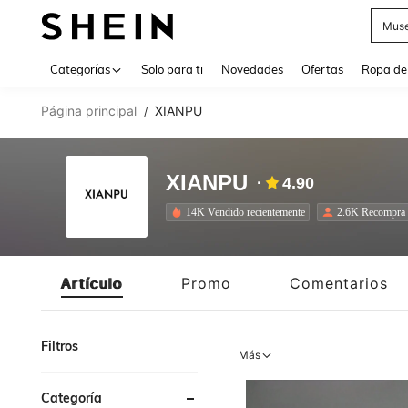
Daz
Use up 
Categorías
Solo para ti
Novedades
Ofertas
Ropa de
Página principal
XIANPU
/
XIANPU
4.90
14K Vendido recientemente
2.6K Recompra
Artículo
Promo
Comentarios
Filtros
Más
Categoría