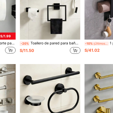
 S/1.99
almacenamiento de papel higiénico para baño
Toallero de pared para baño con agujeros para taladro, aro para toalla de acero inoxidable, portarrollos de papel higiénico, gancho para gorro de baño, 1 pieza
1 pieza Toallero
-20%
-10%
¡Últimos 3 días
S/41.02
S/11.50