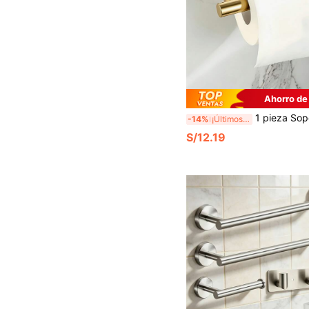
Ahorro de
1 pieza Soporte para rollo de papel higiénico sin taladro, estante de 
-14%
¡Últimos 3 días
S/12.19