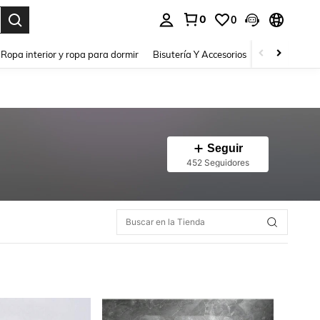
0
0
a. Press Enter to select.
Ropa interior y ropa para dormir
Bisutería Y Accesorios
Zapatos
H
Seguir
452 Seguidores