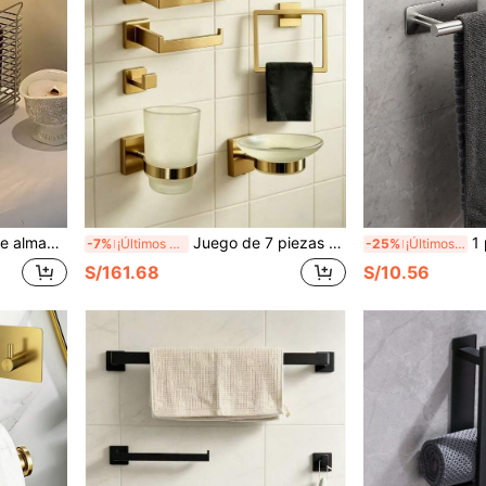
, cesta de almacenamiento para el baño
Juego de 7 piezas de almacenamiento de baño de tubo cuadrado de acero inoxidable reforzado, aro para toalla, barra para toalla, gancho multiusos para abrigo, gancho para bata de baño, portarrollos de papel higiénico
1 pieza Por
-7%
¡Últimos 2 días
-25%
¡Últimos 2 días
S/161.68
S/10.56