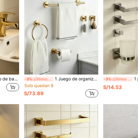
ro inoxidable montada en la pared y jabonera
1 Juego de organizador de baño de acero inoxidable, aro para toallas, portarrollos de papel higiénico, estante de ganchos múltiples, instalación montada en la pared
1 pieza Juego de
-3%
¡Últimos 3 días
-3%
¡Últimos 3 días
Solo quedan 8
S/14.53
S/73.89