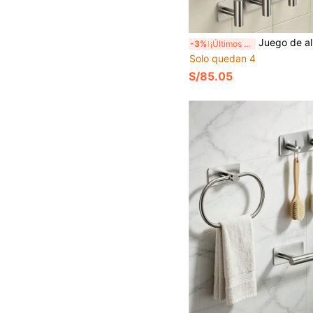
Juego de almacenamiento de baño con instalación sin taladro, gancho de acero inoxidable multifunción para abrigos, barra de a
-3%
¡Últimos 3 días
Solo quedan 4
S/85.05