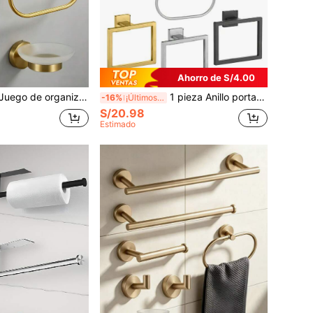
Ahorro de S/4.00
ador de baño perforado dorado, anillo para toallas de acero inoxidable, barra para toallas, portarrollos de papel higiénico, gancho para bata, jabonera, vaso
1 pieza Anillo portatoallas de acero inoxidable para baño, colgador de pared para almacenamiento de toallas, accesorios y herramientas de baño
-16%
¡Últimos 3 días
S/20.98
Estimado