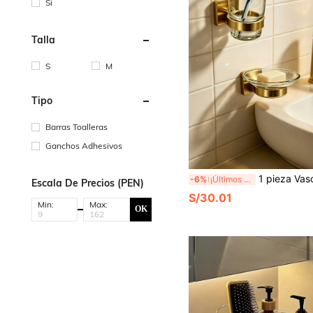
Sí
Talla
S
M
Tipo
Barras Toalleras
Ganchos Adhesivos
1 pieza Vaso de baño con soporte para cepillo de dientes con base de ace
-6%
¡Últimos 2 días
Escala De Precios (PEN)
S/30.01
Min:
Max:
OK