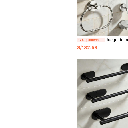
Juego de perchas de almacenamiento para baño con instalación por taladro, material de acero inoxidable, aro para toalla, barra para toalla, portarrollo
-7%
¡Últimos 2 días
S/132.53