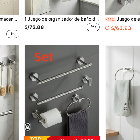
lmacenamiento de toallas de baño, toallero de baño, 1 juego de 4 piezas
1 Juego de organizador de baño de acero inoxidable, anillo para toallas, portarrollos de papel higiénico, estante de ganchos múltiples, instalación montada en la pared
Juego de estantería colgante para almacenamiento de baño, instalación sin taladr
-11%
S/72.88
S/63.93