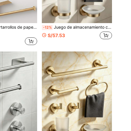
a, soporte de pared multiusos para envoltura plástica y trapos
Juego de almacenamiento colgante para baño, vaso para cepillo de dientes, jabonera, aro para toalla de acero inoxidable, barra para toalla con instalación perforada, portarrollos de papel higiénico, gancho para abrigo, gancho para bata de baño, 1 juego de 4/8 piezas
-12%
S/57.53