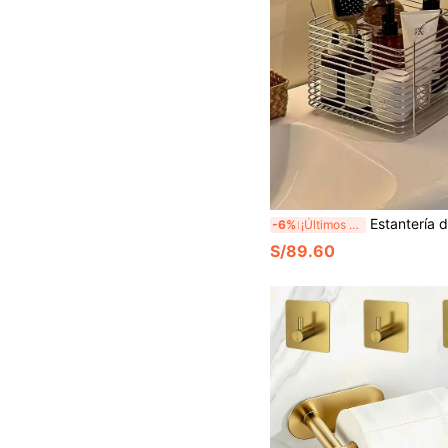
Estantería de almacenamiento para el hogar de acero inoxidable 304
-6%
¡Últimos 2 días
S/89.60