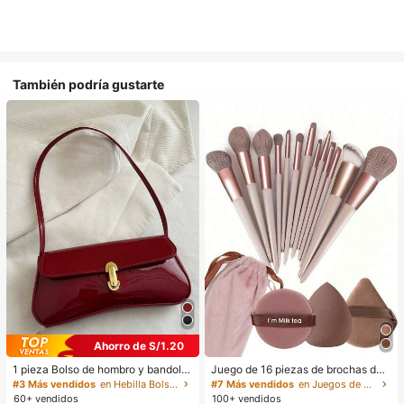
También podría gustarte
Ahorro de S/1.20
1 pieza Bolso de hombro y bandoler
Juego de 16 piezas de brochas de
a de cuero sintético aceitado retro
maquillaje que incluye 13 brochas
#3 Más vendidos
en Hebilla Bolsos De Hombro De Mujer
#7 Más vendidos
en Juegos de brochas de maquillaje Juegos De Pince
para mujer, adecuado para citas, sa
de maquillaje, 1 esponja de maquill
60+ vendidos
100+ vendidos