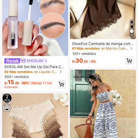
4
GlowEve Camiseta de manga corta
de cuello redondo de unicolor casu
#1 Más vendidos
en Marrón Camisetas básicas informales
al versátil para uso diario para muje
100+ vendidos
r
30
SHEGLAM
S/
.23
-4%
SHEGLAM Set Me Up Gel Para Cej
as Marca De Belleza CosméTica M
#2 Más vendidos
en Líquido Cejas
aquillaje Para Mujeres Y NiñAs
600+ vendidos
15
S/
.20
-28%
Últimas 11 hrs
Estimado