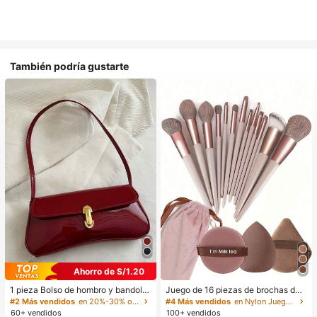
También podría gustarte
Ahorro de S/1.20
1 pieza Bolso de hombro y bandoler
Juego de 16 piezas de brochas de
a de cuero sintético aceitado retro
maquillaje que incluye 13 brochas
#2 Más vendidos
en 20%-30% off Bolsos de hombro para mujer
#4 Más vendidos
en Nylon Juegos De Pinceles
para mujer, adecuado para citas, sa
de maquillaje, 1 esponja de maquill
60+ vendidos
100+ vendidos