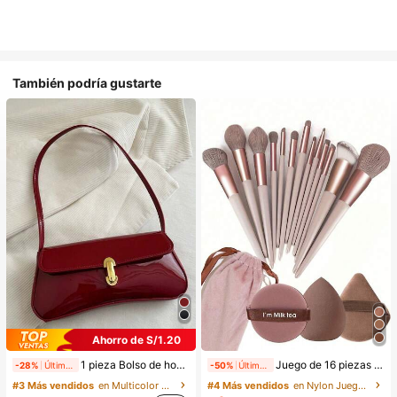
También podría gustarte
Ahorro de S/1.20
1 pieza Bolso de hombro y bandolera de cuero sintético aceitado retro para mujer, adecuado para citas, salidas, fiestas, banquetes, estética
Juego de 16 piezas de brochas de maquillaje que incluye 13 brochas de maquillaje, 1 esponja de maquillaje en forma de lágrima, 1 brocha de polvo redonda y 1 esponja de maquillaje triangular - Juego clásico. Hecho de cerdas sintéticas suaves y amigables con la piel. Perfecto para mujeres y niñas, ideal para otoño e invierno
-28%
Últimos 2 días
-50%
Últimos 2 días
#3 Más vendidos
en Multicolor Bolsos De Hombro De Mujer
#4 Más vendidos
en Nylon Juegos De Pinceles