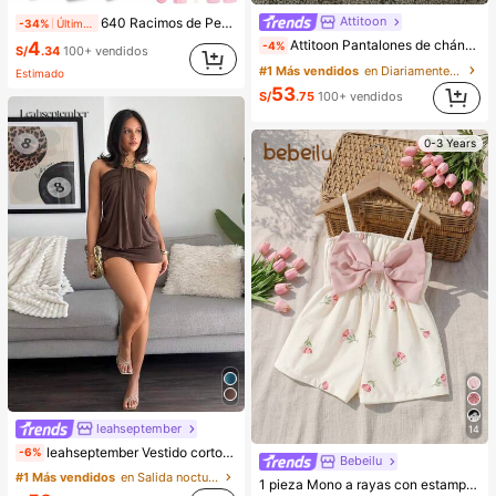
Attitoon
640 Racimos de Pestañas Postizas de Visón Sintético DIY, Rizo D, Densas & Esponjosas, Longitud Mixta de 8-16mm, Efecto Llamativo, Adecuadas para Diversos Looks de Maquillaje. Pegamento, Removedor, Pinzas Pueden Seleccionarse Según las Necesidades. Ligeras & Reutilizables, Alta Relación Costo-Rendimiento, Adecuadas para Principiantes, Aplicables a Múltiples Ocasiones, Uso Diario
-34%
Últimos 2 días
Attitoon Pantalones de chándal casuales de cintura baja y pierna recta para mujer, pantalones de chándal grises, casual, estilo Y2K
4
-4%
S/
.34
100+ vendidos
#1 Más vendidos
en Diariamente Pantalones de chándal de mujer
Estimado
53
S/
.75
100+ vendidos
0-3 Years
leahseptember
14
leahseptember Vestido corto elegante y sexy de mujer estilo Y2K, casual para vacaciones, festival de música y concierto, boho chic, color café marrón chocolate, ajustado, unicolor con plisados y colores contrastantes, con cuentas, cuello halter, mini vestido, moda de verano, ropa boho para mujer, fiesta, cita nocturna
-6%
Bebeilu
#1 Más vendidos
en Salida nocturna Mini vestidos de mujer
1 pieza Mono a rayas con estampado integral y lazo, lindo y sencillo para bebé niña. Adecuado para fiestas de cumpleaños, fiestas de noche, actuaciones, bodas, bautizos, ceremonias de apertura, uso diario, escuela, salidas y temporada de otoño/invierno. Ropa de verano para bebé niña, mono para bebé niña, estilo vintage para bebé niña, mono de verano para bebé niña, conjunto de vacaciones para bebé niña