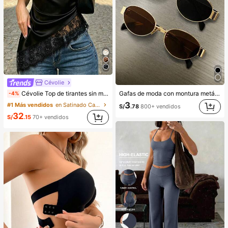
Cévolie
Cévolie Top de tirantes sin mangas con cuello drapeado tipo cowl, ajuste ceñido, sexy, con fruncidos, ribete de encaje, patchwork y espalda descubierta para fiesta
Gafas de moda con montura metálica ovalada/poligonal (media montura), adecuadas para uso diario y actividades al aire libre
-4%
3
#1 Más vendidos
en Satinado Camisetas sin mangas y camisetas sin m
S/
.78
800+ vendidos
32
S/
.15
70+ vendidos