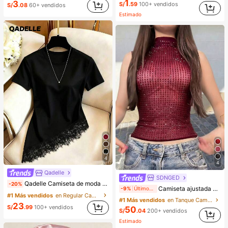
1
3
S/
.59
100+ vendidos
S/
.08
60+ vendidos
Estimado
4
4
Qadelle
SDNGED
Qadelle Camiseta de moda para mujer de color liso con cuello redondo, manga corta y dobladillo de encaje
-20%
Camiseta ajustada de mujer de unicolor, con malla de cristales, transparente y sexy, para uso casual en verano
-9%
Últimos 2 días
#1 Más vendidos
en Regular Camisetas De Mujer
#1 Más vendidos
en Tanque Camisetas sin mangas y camisetas sin man
23
S/
.99
100+ vendidos
50
S/
.04
200+ vendidos
Estimado