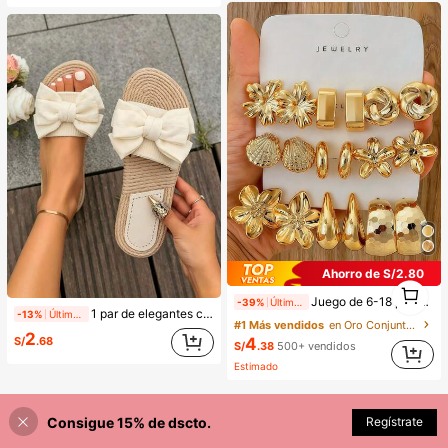
Ahorro de S/2.80
1
1
Juego de 6-18 piezas de pendientes dorados para mujer, moda para fiestas, viajes y vacaciones, regalo de compromiso, adecuado para diversas ocasiones, (hecho de material compuesto CCB de baja alergia y no desvanecimiento), regalo para ella
-39%
Últimos 2 días
1 par de elegantes chanclas de playa con decoración de lazo en blanco & negro, diseño antideslizante de punta abierta, adecuado para ocio en casa, vacaciones, fiestas, citas, regreso a la escuela, cumpleaños o regalo del Día de la Madre
-13%
Últimos 2 días
#1 Más vendidos
en Oro Conjuntos de Aretes para Mujeres
2
4
S/
.68
S/
.38
500+ vendidos
Estimado
Consigue 15% de dscto.
Regístrate