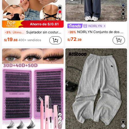
4
Ahorro de S/0.61
NOIRLYN
NOIRLYN Conjunto de dos piezas deportivo para mujer, top de tirantes sexy de verano con almohadilla para el pecho y pantalones rectos de cintura alta para la cadera, adecuado para yoga, gimnasio y elegante
Sujetador sin costuras y sin aros para mujer, sexy con laterales antideslizantes, almohadillas extraíbles y espalda cruzada, sin tirantes, comodidad todo el día
-20%
-3%
Últimos 2 días
72
19
S/
.39
S/
.88
400+ vendidos
7