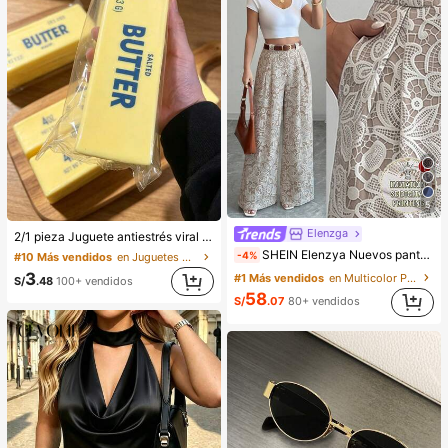
5
Elenzga
2/1 pieza Juguete antiestrés viral de mantequilla suave y lindo de gran tamaño, juguete de alivio del estrés, estimulación sensorial, pelota antiestrés, adecuado como regalo de Pascua, cumpleaños, graduación, favor de fiesta, suministros para despedida de soltera, estilo dumpling de rebote lento, estético, regalo de Navidad
SHEIN Elenzya Nuevos pantalones culotte de talle alto con lunares para primavera/verano, de estilo elegante adecuados para uso diario y trabajo, con un toque vintage perfecto para la temporada de graduación, festivales de música, carreras de Derby, Día de la Independencia
-4%
#10 Más vendidos
en Juguetes para apretar para adolescentes
3
#1 Más vendidos
en Multicolor Pantalones informales
S/
.48
100+ vendidos
58
S/
.07
80+ vendidos