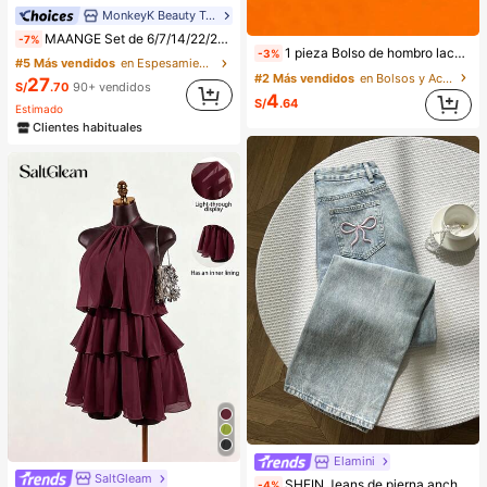
MonkeyK Beauty Tool
MAANGE Set de 6/7/14/22/27/38 piezas de brochas de maquillaje con tubo de aluminio duradero, incluye 21 brochas de maquillaje de doble punta + 1 bolsa de almacenamiento, incluyendo brocha para base, brocha para polvo, brocha para rubor, brocha para corrector, brocha para contorno, brocha para iluminador, brocha para sombra de nariz, brocha para sombra de ojos, brocha para delineador, brocha para cejas, brocha para maquillaje de labios y brocha de detalle. Esencial para el hogar o los viajes, set de brochas de maquillaje, regalo perfecto, regalo para ella
-7%
1 pieza Bolso de hombro lacado para mujer con encanto de cereza, bolso de mano clásico y elegante, bolso casual para fiestas de verano con bolsillos para billetera y cosméticos, accesorio esencial de viaje para fotos de atuendos de verano, bolso premium para mujer, excelente regalo para vacaciones
-3%
#5 Más vendidos
en Espesamiento Juegos De Pinceles
#2 Más vendidos
en Bolsos y Accesorios de Cereza .
27
S/
.70
90+ vendidos
4
S/
.64
Estimado
Clientes habituales
Elamini
SaltGleam
SHEIN Jeans de pierna ancha holgados con bolsillo insertado y bordado de mariposa lavados para mujer, mujer alta, Y2K
-4%