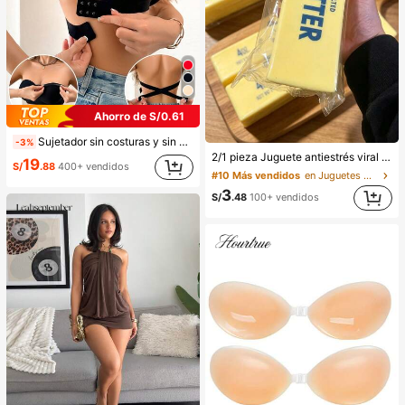
Ahorro de S/0.61
Sujetador sin costuras y sin aros para mujer, sexy con laterales antideslizantes, almohadillas extraíbles y espalda cruzada, sin tirantes, comodidad todo el día
-3%
2/1 pieza Juguete antiestrés viral de mantequilla suave y lindo de gran tamaño, juguete de alivio del estrés, estimulación sensorial, pelota antiestrés, adecuado como regalo de Pascua, cumpleaños, graduación, favor de fiesta, suministros para despedida de soltera, estilo dumpling de rebote lento, estético, regalo de Navidad
19
S/
.88
400+ vendidos
#10 Más vendidos
en Juguetes para apretar para adolescentes
3
S/
.48
100+ vendidos