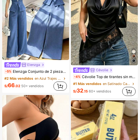
Elenzga
Cévolie
Elenzga Conjunto de 2 piezas de blusa y pantalones de pierna ancha para mujer, elegante para fiestas de verano, cuello redondo con cuello oblicuo, botones de perlas, sin mangas, cintura ceñida, bajo con abertura y bolsillos falsos, color azul
-5%
Cévolie Top de tirantes sin mangas con cuello drapeado tipo cowl, ajuste ceñido, sexy, con fruncidos, ribete de encaje, patchwork y espalda descubierta para fiesta
-4%
#2 Más vendidos
en Azul Trajes de dos piezas para mujer
#1 Más vendidos
en Satinado Camisetas sin mangas y camisetas sin m
66
S/
.02
50+ vendidos
32
S/
.15
60+ vendidos