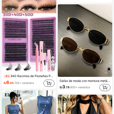
7
640 Racimos de Pestañas Postizas de Visón Sintético DIY, Rizo D, Densas & Esponjosas, Longitud Mixta de 8-16mm, Efecto Llamativo, Adecuadas para Diversos Looks de Maquillaje. Pegamento, Removedor, Pinzas Pueden Seleccionarse Según las Necesidades. Ligeras & Reutilizables, Alta Relación Costo-Rendimiento, Adecuadas para Principiantes, Aplicables a Múltiples Ocasiones, Uso Diario
-8%
Gafas de moda con montura metálica ovalada/poligonal (media montura), adecuadas para uso diario y actividades al aire libre
6
S/
.05
100+ vendidos
3
S/
.78
800+ vendidos