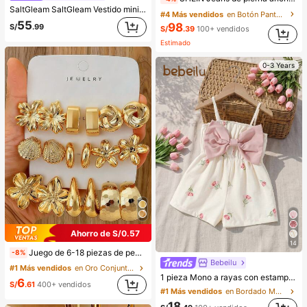
SaltGleam SaltGleam Vestido mini elegante de verano para mujer, color liso, espalda descubierta y cuello halter
#4 Más vendidos
en Botón Pantalones vaqueros
55
98
S/
.99
S/
.39
100+ vendidos
Estimado
0-3 Years
Ahorro de S/0.57
14
Juego de 6-18 piezas de pendientes dorados para mujer, moda para fiestas, viajes y vacaciones, regalo de compromiso, adecuado para diversas ocasiones, (hecho de material compuesto CCB de baja alergia y no desvanecimiento), regalo para ella
-8%
Bebeilu
#1 Más vendidos
en Oro Conjuntos de Aretes para Mujeres
1 pieza Mono a rayas con estampado integral y lazo, lindo y sencillo para bebé niña. Adecuado para fiestas de cumpleaños, fiestas de noche, actuaciones, bodas, bautizos, ceremonias de apertura, uso diario, escuela, salidas y temporada de otoño/invierno. Ropa de verano para bebé niña, mono para bebé niña, estilo vintage para bebé niña, mono de verano para bebé niña, conjunto de vacaciones para bebé niña
6
S/
.61
400+ vendidos
#1 Más vendidos
en Bordado Monos para niñas
18