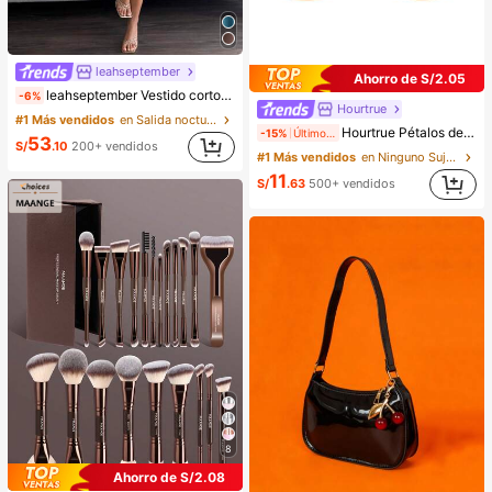
leahseptember
Ahorro de S/2.05
leahseptember Vestido corto elegante y sexy de mujer estilo Y2K, casual para vacaciones, festival de música y concierto, boho chic, color café marrón chocolate, ajustado, unicolor con plisados y colores contrastantes, con cuentas, cuello halter, mini vestido, moda de verano, ropa boho para mujer, fiesta, cita nocturna
-6%
Hourtrue
#1 Más vendidos
en Salida nocturna Mini vestidos de mujer
Hourtrue Pétalos de silicona gruesos e impermeables para damas, para levantar y empujar el pecho pequeño, especial para fotografía de bodas, para damas de honor
-15%
Últimos 2 días
53
S/
.10
200+ vendidos
#1 Más vendidos
en Ninguno Sujetador adhesivo para mujer
11
S/
.63
500+ vendidos
8
Ahorro de S/2.08