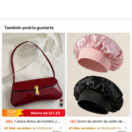
También podría gustarte
Ahorro de S/1.20
1 pieza Bolso de hombro y bandolera de cuero sintético aceitado retro para mujer, adecuado para citas, salidas, fiestas, banquetes, estética
Gorro de dormir de satén de seda, adecuado para cabello largo, trenzas, rastas y cabello rizado. Suave, unisex y disponible en múltiples colores. Perfecto para el cuidado del cabello durante la noche, uso en el baño y viajes.
-28%
-8%
#3 Más vendidos
en Multicolor Bolsos De Hombro De Mujer
#1 Más vendidos
en Multicolor Gorros para el pelo para mujer