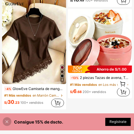
S/
.49
100+ vendidos
Ahorro de S/1.00
2 piezas Tazas de avena, Tazas portátiles de yogur para el desayuno con tapa y cuchara, Taza/cuenco de ensalada sellado, Taza portátil para camping al aire libre y viajes para yogur, fruta, avena nocturna, desayuno, verduras, aperitivos y cereales, Regreso a la escuela
-13%
4
1
#1 Más vendidos
en Los más vendidos en almacenamiento de cocina Al
1
GlowEve Camiseta de manga corta de cuello redondo de unicolor casual versátil para uso diario para mujer
-4%
6
S/
.68
200+ vendidos
#1 Más vendidos
en Marrón Camisetas básicas informales
30
S/
.23
100+ vendidos
Consigue 15% de dscto.
Regístrate