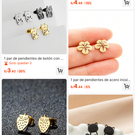
able con diseño de lobo, estilo punk
4
S/
.49
-15%
gótico, para mujeres y hombres, are
tes minimalistas con diseño animal,
regalo pequeño con motivo animal
1 par de pendientes de botón con di
seño de gato de dibujos animados,
Solo quedan 3
hechos de acero inoxidable, joyería
3
simple de gato mascota como regal
S/
.82
-20%
o
1 par de pendientes de acero inoxid
able con diseño de flor pequeña y e
4
S/
.44
-3%
legante, pendientes de pareja de m
etal con pintura en spray, joyería du
lce y llamativa para fiesta y cumple
años