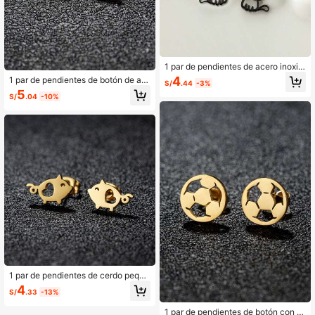
1 par de pendientes de acero inoxid
able con diseño de gato estilo punk,
4
1 par de pendientes de botón de ac
S/
.44
-3%
joyería de animal pequeño gatito, a
ero inoxidable con diseño de fresa, r
5
ccesorio ideal para damas como re
S/
.04
-10%
egalo de joyería diario para mujere
galo de cumpleaños
s, accesorios de pendientes unisex
para parejas
1 par de pendientes de cerdo peque
ños y lindos, pendientes de botón d
4
S/
.33
-13%
e cerdito coreano estilo bohemio pa
ra niñas, amantes de las mascotas, j
1 par de pendientes de botón con fo
oyería de acero inoxidable para muj