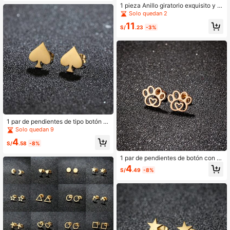
1 pieza Anillo giratorio exquisito y d
e moda para reducir el estrés, regal
Solo quedan 2
o de joyería
11
S/
.23
-3%
1 par de pendientes de tipo botón d
e acero inoxidable con diseño de pi
Solo quedan 9
cas de póker, pendientes de botón
4
unisex, joyería de acero inoxidable r
S/
.58
-8%
egalo para fiesta
1 par de pendientes de botón con di
seño de huella de mascota en color
4
S/
.49
-8%
dorado, pendientes de acero inoxid
able para mujer como accesorio de
joyería de moda