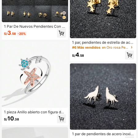
1 Par De Nuevos Pendientes Con Di
seño Geométrico De Acero Inoxidab
3
S/
.58
-20%
le Para Mujeres, Pendientes Peque
ños De Luna Y Estrella Para Uso Di
1 par, pendientes de estrella de acer
ario, Joyería De Regalo De Cumple
o inoxidable, joyería minimalista de
#6 Más vendidos
en Oro rosa Pendientes De Mujer
años
cielo estrellado, regalo de buena su
4
erte para amigos
S/
.58
1 pieza Anillo abierto con figura de t
ortuga marina y estrella de mar com
10
S/
.38
o regalo de alivio del estrés, joyería
de verano, regalo de cumpleaños p
ara familiares y amigos
1 par de pendientes de acero inoxid