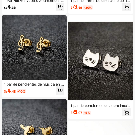
1 Par Nuevos Aretes Geométricos D
1 par de aretes de dinosaurio de ac
e Acero Inoxidable Para Mujeres, Ar
ero inoxidable adorables, aretes de
3
4
S/
.58
-20%
S/
.68
etes Pequeños De Luna Y Estrella P
animales minimalistas, accesorios k
ara Uso Diario, Joyas De Regalo De
awaii
Cumpleaños
1 par de pendientes de música en m
iniatura de acero inoxidable, peque
4
S/
.48
-10%
ños y encantadores pendientes de
botón con nota musical para mujere
s, joyería de regalo
1 par de pendientes de acero inoxid
able, gato de dibujos animados, dije
5
S/
.07
-9%
s de cabeza, pendientes de moda c
oreana para mujer, joyería, regalos
para fiestas