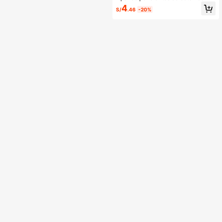
rma de balón de fútbol de acero ino
eres
4
S/
.46
-20%
xidable, estilo minimalista europeo
y americano, para mujer, aptos para
uso diario, regalo