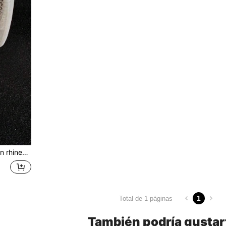
50 cm Cadena de metal con rhinestones, Cadena de joyería SS4.5, Decoración de arte de uñas, Decoración de metal con rhinestones de lujo ultra brillante en 3D, Accesorio de uñas DIY recortable, Suministros de uñas, Encantos de uñas, Gemas de uñas
1
Total de 1 páginas
También podría gustar