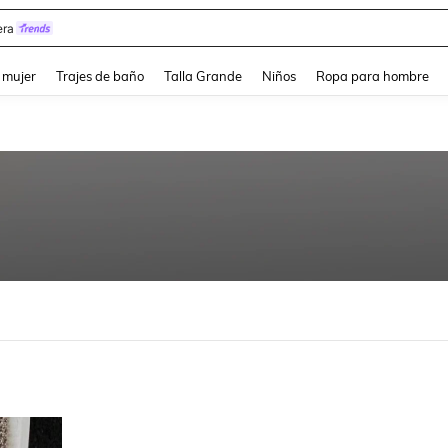
ra
and down arrow keys to navigate search Búsqueda reciente and Busca y Encuentr
 mujer
Trajes de baño
Talla Grande
Niños
Ropa para hombre