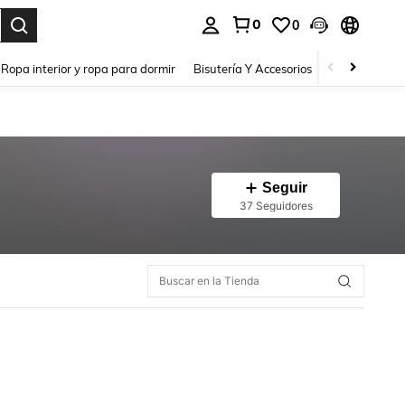
0
0
a. Press Enter to select.
Ropa interior y ropa para dormir
Bisutería Y Accesorios
Zapatos
H
Seguir
37 Seguidores