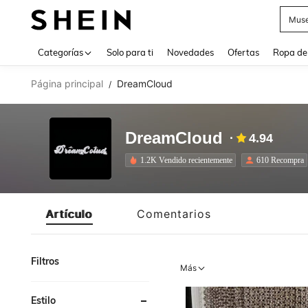
Muse
Use up 
Categorías
Solo para ti
Novedades
Ofertas
Ropa de
Página principal
DreamCloud
/
DreamCloud
4.94
1.2K Vendido recientemente
610 Recompra
Artículo
Comentarios
Filtros
Más
Estilo