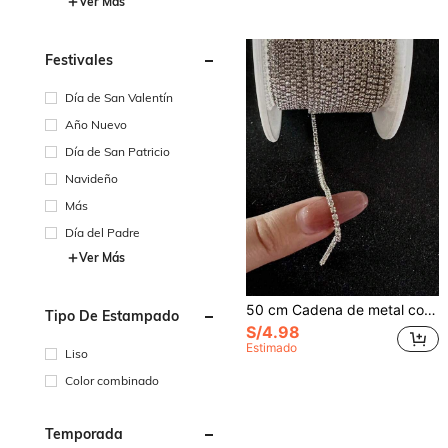
Ver Más
Festivales
Día de San Valentín
Año Nuevo
Día de San Patricio
Navideño
Más
Día del Padre
Ver Más
50 cm Cadena de metal con rhinestones, Cadena de joyería SS4.5, Decoración de arte de uñas, Decoración de metal con rhinestones de lujo ultra brillante en 3D, Accesorio de uñas DIY recortable, Suministros de uñas, Encantos de uñas, Gemas de uñas
Tipo De Estampado
S/4.98
Estimado
Liso
Color combinado
Temporada