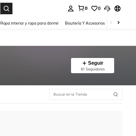
0
0
a. Press Enter to select.
Ropa interior y ropa para dormir
Bisutería Y Accesorios
Zapatos
H
Seguir
81 Seguidores