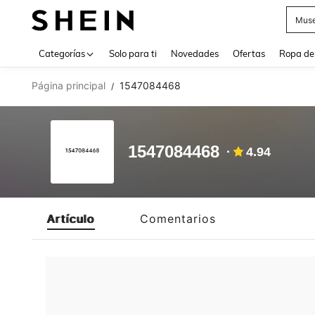
Muse
Use up 
Categorías
Solo para ti
Novedades
Ofertas
Ropa de
Página principal
1547084468
/
1547084468
4.94
Artículo
Comentarios