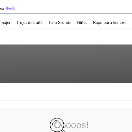
ra
and down arrow keys to navigate search Búsqueda reciente and Busca y Encuentr
 mujer
Trajes de baño
Talla Grande
Niños
Ropa para hombre