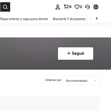
0
0
a. Press Enter to select.
Ropa interior y ropa para dormir
Bisutería Y Accesorios
Zapatos
H
Seguir
Ordenar por