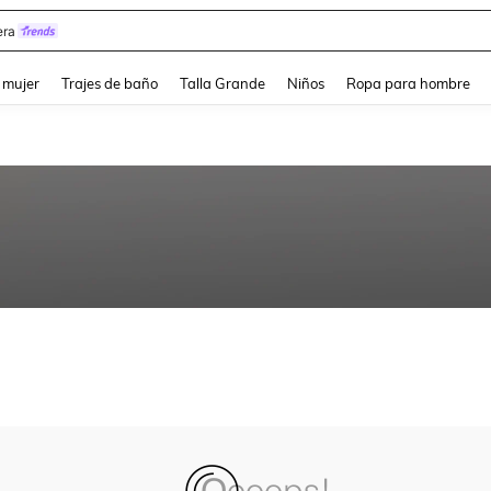
ra
and down arrow keys to navigate search Búsqueda reciente and Busca y Encuentr
 mujer
Trajes de baño
Talla Grande
Niños
Ropa para hombre