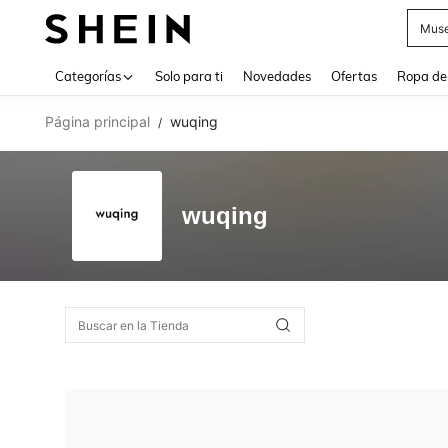
Muse
Use up 
Categorías
Solo para ti
Novedades
Ofertas
Ropa de
Página principal
wuqing
/
wuqing