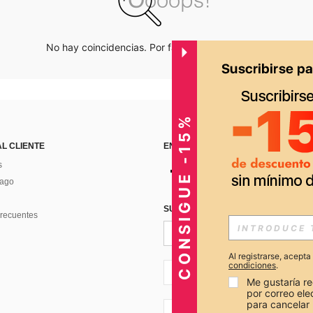
No hay coincidencias. Por favor inténtalo de nuevo.
CONSIGUE -15%
AL CLIENTE
ENCUÉNTRANOS EN
s
Pago
SUSCRÍBETE PARA RECIBIR OFERTA
recuentes
Al registrarse, acept
condiciones
.
PE + 51
Me gustaría re
por correo el
para cancelar 
PE + 51