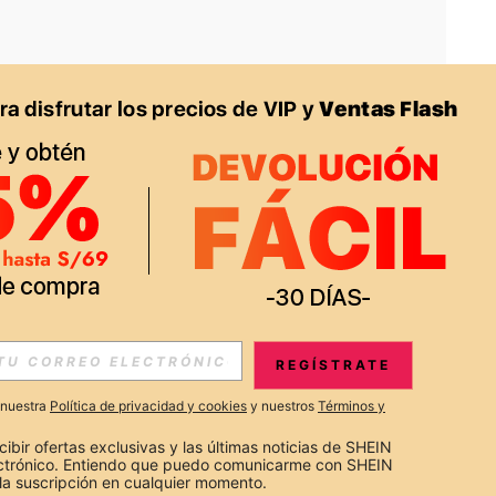
APP
S EXCLUSIVAS, PROMOCIONES Y NOTICIAS DE SHEIN
REGÍSTRATE
Suscribir
a nuestra
Política de privacidad y cookies
y nuestros
Términos y
Suscribirte
cibir ofertas exclusivas y las últimas noticias de SHEIN 
ectrónico. Entiendo que puedo comunicarme con SHEIN 
la suscripción en cualquier momento.
Suscribir