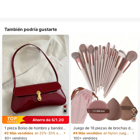
También podría gustarte
Ahorro de S/1.20
1 pieza Bolso de hombro y bandoler
Juego de 16 piezas de brochas de
a de cuero sintético aceitado retro
maquillaje que incluye 13 brochas
#2 Más vendidos
en 20%-30% off Bolsos de hombro para mujer
#4 Más vendidos
en Nylon Juegos De Pinceles
para mujer, adecuado para citas, sa
de maquillaje, 1 esponja de maquill
60+ vendidos
100+ vendidos