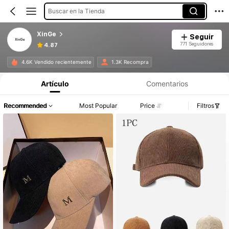
Buscar en la Tienda
XinGe
Seguir
771 Seguidores
4.87
4.6K Vendido recientemente
1.3K Recompra
Artículo
Comentarios
Recommended
Most Popular
Price
Filtros