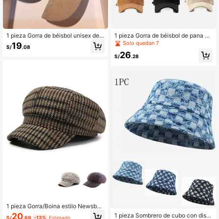
1 pieza Gorra de béisbol unisex de u
1 pieza Gorra de béisbol de pana m
nicolor con logo M, ala ancha y estil
ulticolor con rayas verticales unisex
Solo quedan 7
19
S/
.08
o oversized, para uso diario, exterio
para uso diario, al aire libre, deporte
26
r, calle y viajes
s callejeros casuales, verano, playa
S/
.28
1 pieza Gorra/Boina estilo Newsboy
clásica a cuadros pata de gallo unis
20
1 pieza Sombrero de cubo con dise
S/
.69
-13%
Estimado