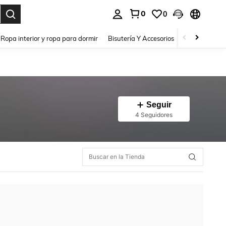
0
0
a. Press Enter to select.
Ropa interior y ropa para dormir
Bisutería Y Accesorios
Zapatos
H
Seguir
4 Seguidores