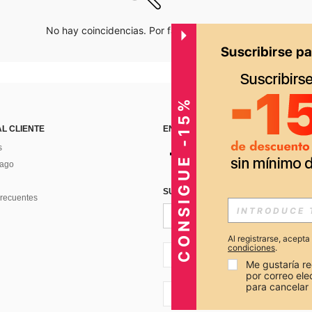
No hay coincidencias. Por favor inténtalo de nuevo.
CONSIGUE -15%
AL CLIENTE
ENCUÉNTRANOS EN
s
Pago
SUSCRÍBETE PARA RECIBIR OFERTA
recuentes
Al registrarse, acept
condiciones
.
PE + 51
Me gustaría re
por correo el
para cancelar 
PE + 51