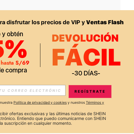
APP
S EXCLUSIVAS, PROMOCIONES Y NOTICIAS DE SHEIN
REGÍSTRATE
Suscribir
a nuestra
Política de privacidad y cookies
y nuestros
Términos y
Suscribirte
cibir ofertas exclusivas y las últimas noticias de SHEIN 
ectrónico. Entiendo que puedo comunicarme con SHEIN 
la suscripción en cualquier momento.
Suscribir