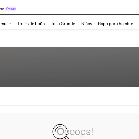
ra
and down arrow keys to navigate search Búsqueda reciente and Busca y Encuentr
 mujer
Trajes de baño
Talla Grande
Niños
Ropa para hombre