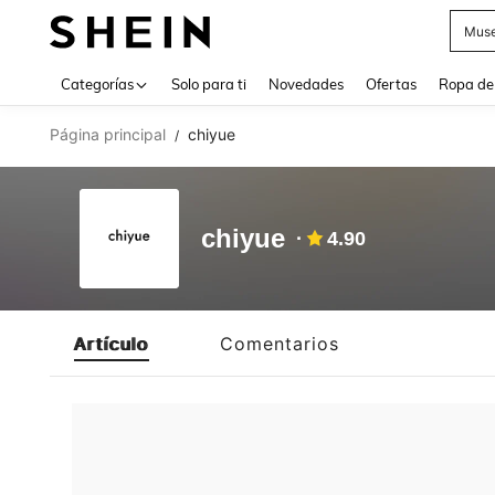
Muse
Use up 
Categorías
Solo para ti
Novedades
Ofertas
Ropa de
Página principal
chiyue
/
chiyue
4.90
Artículo
Comentarios