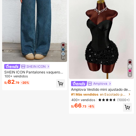
rendimiento, perfecto para principia
ntes de maquillaje, pestañas de ma
nga
35
SHEIN ICON
SHEIN ICON Pantalones vaqueros
8
de pierna ancha de unicolor, de bol
100+ vendidos
sillo, informales y versátiles
82
S/
.79
-20%
Amplova
Amplova Vestido mini ajustado de
mujer con parches de unicolor, dobl
#1 Más vendidos
en Escotado por detrás Mini vestidos de mujer
adillo de piel sintética y estilo de m
400+ vendidos
(1000+)
oda
66
S/
.73
-6%