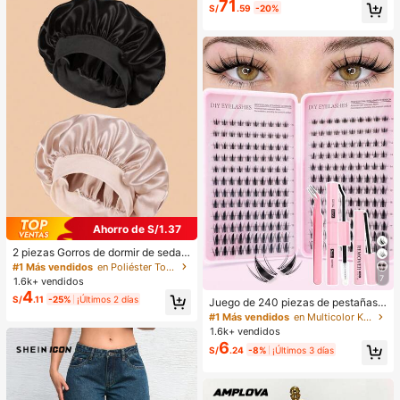
71
S/
.59
-20%
Ahorro de S/1.37
2 piezas Gorros de dormir de seda y
satén de lujo, unicolor, gorros elásti
#1 Más vendidos
en Poliéster Toallas para el cabello
cos de protección del cabello, liger
7
1.6k+ vendidos
os y cómodos para usar toda la noc
4
S/
.11
-25%
¡Últimos 2 días
he, cuidado del cabello, ducha, ajus
Juego de 240 piezas de pestañas p
te suave al cuero cabelludo, para el
ostizas de hada, herramienta de ma
#1 Más vendidos
en Multicolor Kits de pestañas postizas y adhesivo
la
quillaje de verano, natural y delicad
1.6k+ vendidos
a, crea un maquillaje de ojos de dib
6
S/
.24
-8%
¡Últimos 3 días
ujos animados exquisito, diseño de l
ongitud mixta, fácil de recortar, ade
cuado para diferentes formas de oj
os, reutilizable, alta relación costo-