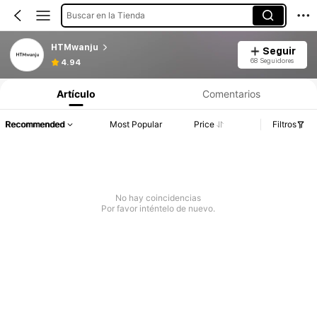
Buscar en la Tienda
HTMwanju
Seguir
68 Seguidores
4.94
Artículo
Comentarios
Recommended
Most Popular
Price
Filtros
No hay coincidencias
Por favor inténtelo de nuevo.