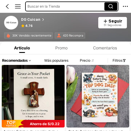
Buscar en la Tienda
DG Cuican
Seguir
51 Seguidores
4.76
30K Vendido recientemente
420 Recompra
Artículo
Promo
Comentarios
Recomendados
Más populares
Precio
Filtros
Ahorro de S/0.22