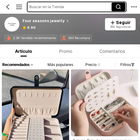
Buscar en la Tienda
Four seasons jewelty
Seguir
364 Seguidores
4.90
2.3K Vendido recientemente
363 Recompra
Artículo
Promo
Comentarios
Recomendados
Más populares
Precio
Filtros