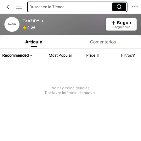
Buscar en la Tienda
TanZiDY
Seguir
3 Seguidores
4.26
Artículo
Comentarios
Recommended
Most Popular
Price
Filtros
No hay coincidencias
Por favor inténtelo de nuevo.