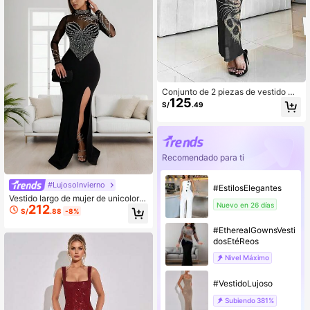
Conjunto de 2 piezas de vestido ma
125
xi ajustado elegante y sexy con cue
S/
.49
llo redondo, manga larga y transpar
ente. Boda, fiesta, negro, otoño
Recomendado para ti
#LujosoInvierno
#EstilosElegantes
Vestido largo de mujer de unicolor c
Nuevo en 26 días
212
on malla y adornos de strass, vestid
S/
.88
-8%
o de fiesta de vacaciones, vestido d
e invitada de boda, vestido de noch
#EtherealGownsVesti
e formal negro para otoño
dosEtéReos
Nivel Máximo
#VestidoLujoso
Subiendo
381%