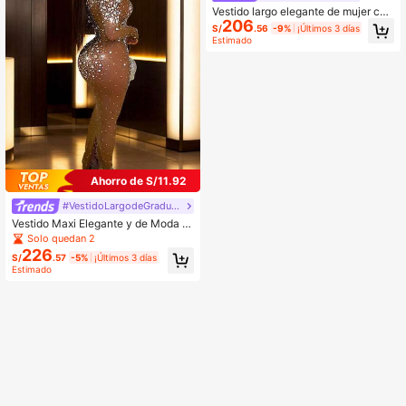
Vestido largo elegante de mujer con
206
cuello cuadrado, sin mangas y con
S/
.56
-9%
¡Últimos 3 días
brillantes de strass, adecuado para
Estimado
fiesta de cumpleaños, boda, gala de
noche, celebración de vacaciones,
color negro
Ahorro de S/11.92
#VestidoLargodeGraduación
Vestido Maxi Elegante y de Moda p
ara Mujer de unicolor con Malla, Bril
Solo quedan 2
lo y Pedrería de Manga Larga. Fiest
226
S/
.57
-5%
¡Últimos 3 días
a Boda Otoño
Estimado