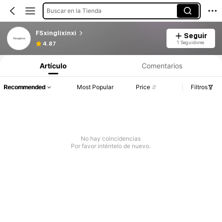
Buscar en la Tienda
FSxinglixinxi
Seguir
1 Seguidores
4.87
Artículo
Comentarios
Recommended
Most Popular
Price
Filtros
No hay coincidencias
Por favor inténtelo de nuevo.