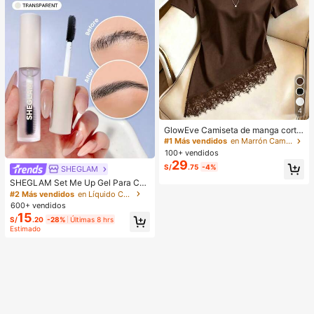
4
GlowEve Camiseta de manga corta
de cuello redondo de unicolor casu
#1 Más vendidos
en Marrón Camisetas básicas informales
al versátil para uso diario para muje
100+ vendidos
r
29
S/
.75
-4%
SHEGLAM
SHEGLAM Set Me Up Gel Para Cej
as Marca De Belleza CosméTica M
#2 Más vendidos
en Líquido Cejas
aquillaje Para Mujeres Y NiñAs
600+ vendidos
15
S/
.20
-28%
Últimas 8 hrs
Estimado